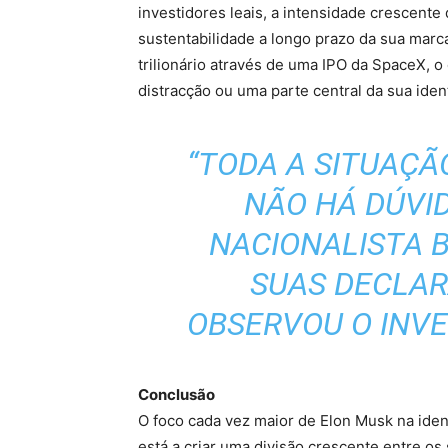
investidores leais, a intensidade crescente
sustentabilidade a longo prazo da sua marc
trilionário através de uma IPO da SpaceX, o
distracção ou uma parte central da sua ident
“TODA A SITUAÇÃ
NÃO HÁ DÚVID
NACIONALISTA 
SUAS DECLAR
OBSERVOU O INVE
Conclusão
O foco cada vez maior de Elon Musk na ident
está a criar uma divisão crescente entre os