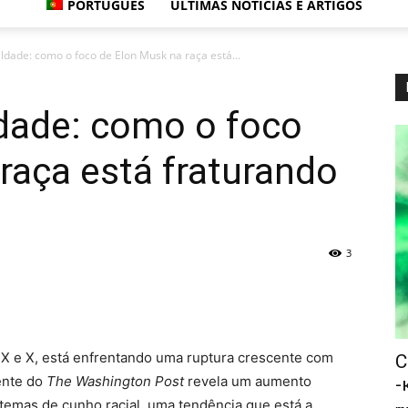
PORTUGUÊS
ÚLTIMAS NOTÍCIAS E ARTIGOS
dade: como o foco de Elon Musk na raça está...
dade: como o foco
raça está fraturando
3
ceX e X, está enfrentando uma ruptura crescente com
С
ente do
The Washington Post
revela um aumento
-
temas de cunho racial, uma tendência que está a