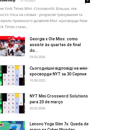
xwelhelp
-
15.10.2025
0
w York Times Mini -Crosswords: Більше, ніж
осто п’єса на словах - розумові тренування та
ерело приємного дозвілля Міні -кросворди New
rk Times стали...
Georgia x Ole Miss: como
assistir às quartas de final
do...
03.03.2026
Сьогоднішні відповіді на міні-
кросворди NYT за 30 Серпня
10.09.2025
NYT Mini Crossword Solutions
para 20 de março
20.03.2026
Lenovo Yoga Slim 7x: Queda de
preço na Cyber ​​Monday