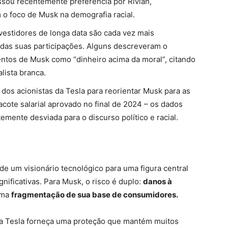
ssou recentemente preferência por Rivian,
o foco de Musk na demografia racial.
vestidores de longa data são cada vez mais
 das suas participações. Alguns descreveram o
tos de Musk como “dinheiro acima da moral”, citando
lista branca.
dos acionistas da Tesla para reorientar Musk para as
ote salarial aprovado no final de 2024 – os dados
mente desviada para o discurso político e racial.
de um visionário tecnológico para uma figura central
gnificativas. Para Musk, o risco é duplo:
danos à
uma
fragmentação de sua base de consumidores.
da Tesla forneça uma proteção que mantém muitos