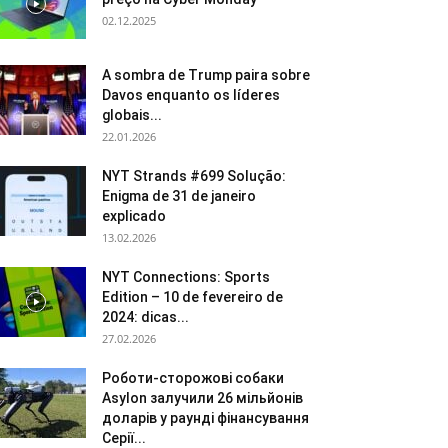
02.12.2025
A sombra de Trump paira sobre
Davos enquanto os líderes
globais...
22.01.2026
NYT Strands #699 Solução:
Enigma de 31 de janeiro
explicado
13.02.2026
NYT Connections: Sports
Edition – 10 de fevereiro de
2024: dicas...
27.02.2026
Роботи-сторожові собаки
Asylon залучили 26 мільйонів
доларів у раунді фінансування
Серії...