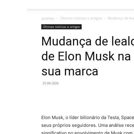
додому
Últimas notícias e artigos
Mudança de leal
Últimas notícias e artigos
Mudança de leal
de Elon Musk na 
sua marca
25.04.2026
Elon Musk, o líder bilionário da Tesla, Spa
seus próprios seguidores. Uma análise rec
significativo no envolvimento de Musk com 