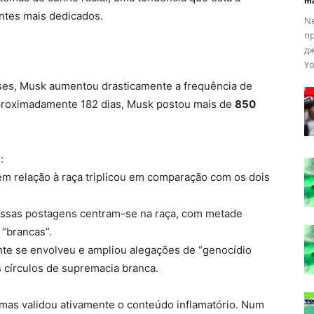
ma
ntes mais dedicados.
Ne
пр
дж
Yo
ses, Musk aumentou drasticamente a frequência de
proximadamente 182 dias, Musk postou mais de
850
:
m relação à raça triplicou em comparação com os dois
sas postagens centram-se na raça, com metade
“brancas”.
e se envolveu e ampliou alegações de “genocídio
círculos de supremacia branca.
as validou ativamente o conteúdo inflamatório. Num