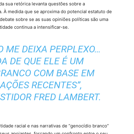
 da sua retórica levanta questões sobre a
a. À medida que se aproxima do potencial estatuto de
 debate sobre se as suas opiniões políticas são uma
idade continua a intensificar-se.
O ME DEIXA PERPLEXO…
A DE QUE ELE É UM
BRANCO COM BASE EM
AÇÕES RECENTES”,
STIDOR FRED LAMBERT.
idade racial e nas narrativas de “genocídio branco”
 seus apoiantes, forçando um confronto entre o seu