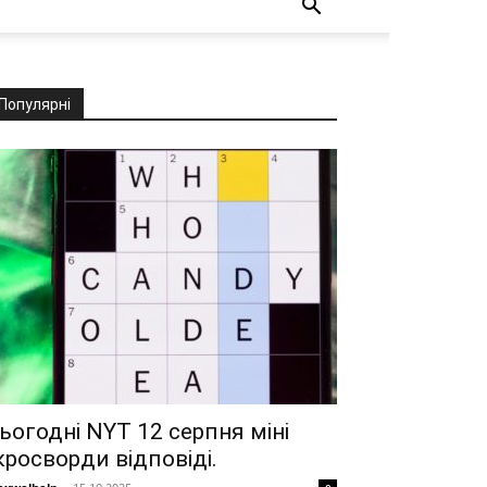
Популярні
ьогодні NYT 12 серпня міні
кросворди відповіді.