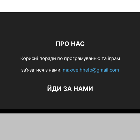
ПРО НАС
Корисні поради по програмуванню та іграм
зв'язатися з нами:
maxwelhhelp@gmail.com
ЙДИ ЗА НАМИ
iOS
ГАДЖЕТИ
Windows 10
Антивіруси,Є советик!
Браузери
Новини
Операційні Системи