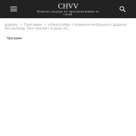
CHVV
Корисні поради по програмуванню та
іграм
додому
Програми
inSearchApp: створення мобільного додатка
без досвіду, без грошей і ні разу не...
Програми