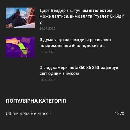
Дарт Вейдер зі штучним інтелектом
може лаятися, вимовляти “туалет Скібіді”
у...
26.07.2025
Я думав, що назавжди втратив свої
повідомлення з iPhone, поки не...
31.07.2025
Огляд камери Insta360 X5 360: зафіксуй
світ одним знімком
24.07.2025
ПОПУЛЯРНА КАТЕГОРІЯ
Ultime notizie e articoli
1270