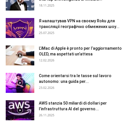
18.11.2025
Я налаштував VPN на своєму Roku для
трансляції географічно обмежених шоу...
25.07.2025
L’iMac di Apple è pronto per l’aggiornamento
OLED, ma aspettati un’attesa
12.02.2026
Come orientarsi tra le tasse sul lavoro
autonomo: una guida per...
23.02.2026
AWS stanzia 50 miliardi di dollari per
l’infrastruttura AI del governo...
26.11.2025