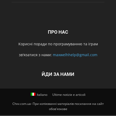
ПРО НАС
Корисні поради по програмуванню та іграм
зв'язатися з нами:
maxwelhhelp@gmail.com
ЙДИ ЗА НАМИ
Italiano
Ultime notizie e articoli
Chvv.com.ua- При копіюванні матеріалів посилання на сайт
обов'язкове