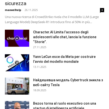
sicurezza
maxwelhelp
-
26.11.2025
0
Una nuova ricerca di CrowdStrike rivela che il modello LLM (Large
Language Model) DeepSeek-R1 introduce fino al 50% in più...
Character.AI Limita l’accesso degli
adolescenti alle chat, lancia la funzione
“Storie”.
27.11.2025
Yann LeCun esce da Meta per costruire
l’avvio del modello mondiale
13.11.2025
Найдешевша модель Cybertruck зникла з
веб-сайту Tesla
18.09.2025
Bezos torna al ruolo esecutivo con una
startup di intelligenza artificiale...