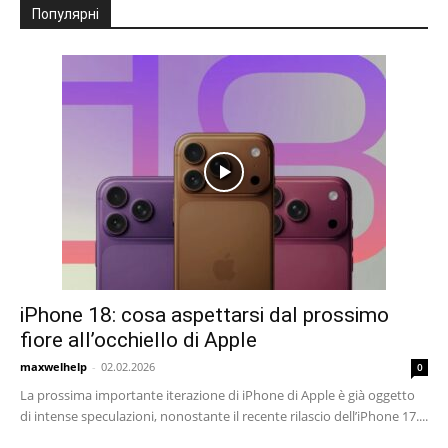
Популярні
iPhone 18: cosa aspettarsi dal prossimo
fiore all’occhiello di Apple
maxwelhelp
-
02.02.2026
0
La prossima importante iterazione di iPhone di Apple è già oggetto
di intense speculazioni, nonostante il recente rilascio dell’iPhone 17....