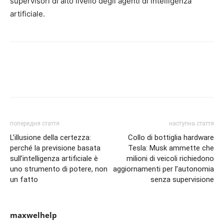
supervisori di alto livello degli agenti di intelligenza
artificiale.
попередня стаття
наступна стаття
L’illusione della certezza:
Collo di bottiglia hardware
perché la previsione basata
Tesla: Musk ammette che
sull’intelligenza artificiale è
milioni di veicoli richiedono
uno strumento di potere, non
aggiornamenti per l’autonomia
un fatto
senza supervisione
maxwelhelp