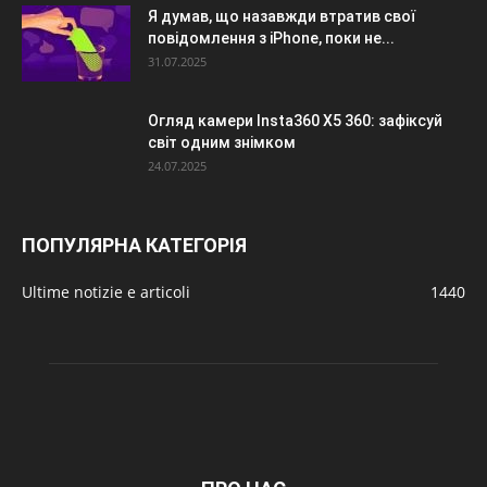
Я думав, що назавжди втратив свої
повідомлення з iPhone, поки не...
31.07.2025
Огляд камери Insta360 X5 360: зафіксуй
світ одним знімком
24.07.2025
ПОПУЛЯРНА КАТЕГОРІЯ
Ultime notizie e articoli
1440