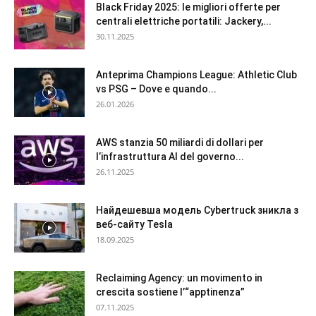
Black Friday 2025: le migliori offerte per
centrali elettriche portatili: Jackery,...
30.11.2025
Anteprima Champions League: Athletic Club
vs PSG – Dove e quando...
26.01.2026
AWS stanzia 50 miliardi di dollari per
l’infrastruttura AI del governo...
26.11.2025
Найдешевша модель Cybertruck зникла з
веб-сайту Tesla
18.09.2025
Reclaiming Agency: un movimento in
crescita sostiene l’“apptinenza”
07.11.2025