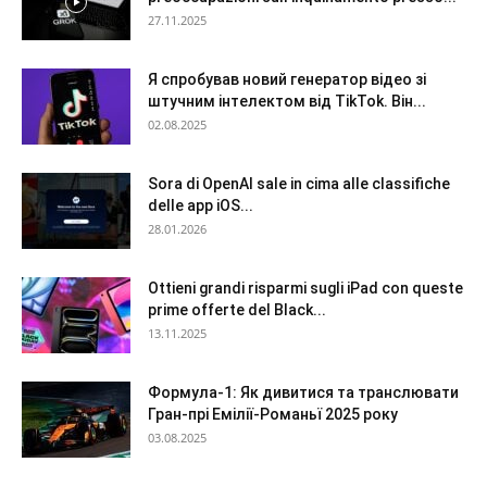
27.11.2025
Я спробував новий генератор відео зі
штучним інтелектом від TikTok. Він...
02.08.2025
Sora di OpenAI sale in cima alle classifiche
delle app iOS...
28.01.2026
Ottieni grandi risparmi sugli iPad con queste
prime offerte del Black...
13.11.2025
Формула-1: Як дивитися та транслювати
Гран-прі Емілії-Романьї 2025 року
03.08.2025