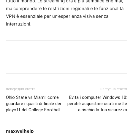
tutto il mondo. Lo streaming ora è più semplice che mai,
ma comprendere le restrizioni regionali e le funzionalità
VPN è essenziale per un’esperienza visiva senza
interruzioni.
попередня стаття
наступна стаття
Ohio State vs Miami: come
Evita i computer Windows 10:
guardare i quarti di finale dei
perché acquistare usati mette
playoff del College Football
a rischio la tua sicurezza
maxwelhelp