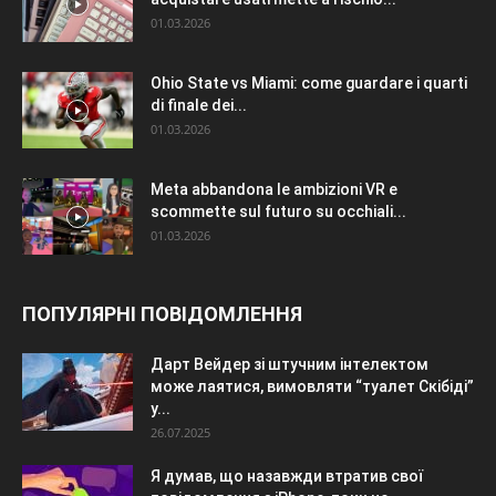
01.03.2026
Ohio State vs Miami: come guardare i quarti
di finale dei...
01.03.2026
Meta abbandona le ambizioni VR e
scommette sul futuro su occhiali...
01.03.2026
ПОПУЛЯРНІ ПОВІДОМЛЕННЯ
Дарт Вейдер зі штучним інтелектом
може лаятися, вимовляти “туалет Скібіді”
у...
26.07.2025
Я думав, що назавжди втратив свої