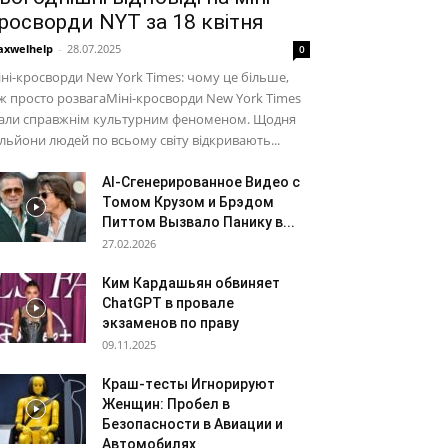
росворди NYT за 18 квітня
xwelhelp
-
28.07.2025
0
ні-кросворди New York Times: чому це більше,
ж просто розвагаМіні-кросворди New York Times
тали справжнім культурним феноменом. Щодня
льйони людей по всьому світу відкривають...
AI-Сгенерированное Видео с
Томом Крузом и Брэдом
Питтом Вызвало Панику в...
27.02.2026
Ким Кардашьян обвиняет
ChatGPT в провале
экзаменов по праву
09.11.2025
Краш-тесты Игнорируют
Женщин: Пробел в
Безопасности в Авиации и
Автомобилях