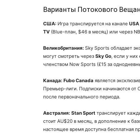
Варианты Потокового Вещан
США:
Игра транслируется на канале
USA
TV
(Blue-план, $46 в месяц) или через N
Великобритания:
Sky Sports обладает э
могут смотреть через
Sky Go
, если у них
членством Now Sports (£15 за однодневны
Канада:
Fubo Canada
является эксклюзи
Премьер-лиги. Подписки начинаются от C
после первоначального периода.
Австралия:
Stan Sport
транслирует кажды
стоит AU$20 в месяц, в дополнение к баз
настоящее время доступна бесплатная пр