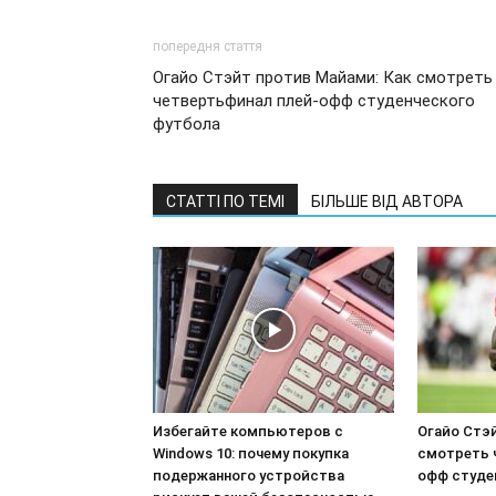
попередня стаття
Огайо Стэйт против Майами: Как смотреть
четвертьфинал плей-офф студенческого
футбола
СТАТТІ ПО ТЕМІ
БІЛЬШЕ ВІД АВТОРА
Избегайте компьютеров с
Огайо Стэ
Windows 10: почему покупка
смотреть 
подержанного устройства
офф студе