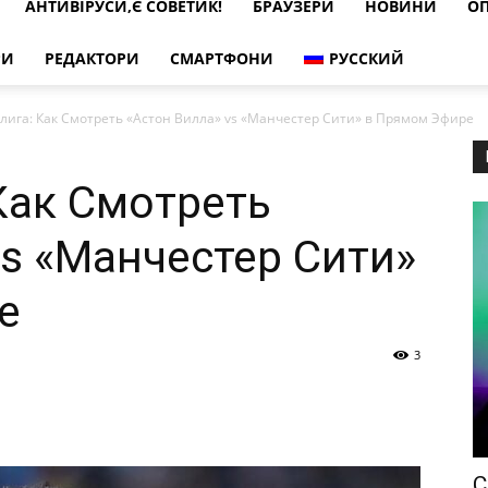
АНТИВІРУСИ,Є СОВЕТИК!
БРАУЗЕРИ
НОВИНИ
ОП
РИ
РЕДАКТОРИ
СМАРТФОНИ
РУССКИЙ
лига: Как Смотреть «Астон Вилла» vs «Манчестер Сити» в Прямом Эфире
Как Смотреть
vs «Манчестер Сити»
е
3
С