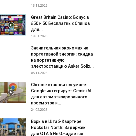
18.11.2025
Great Britain Casino: Бонус в
£50 и 50 Бесплатных Спинов
для...
19.01.2026
Значительная экономия на
портативной энергии: скидка
на портативную
электростанцию Anker Solix...
08.11.2025
Chrome становится умнее:
Google интегрирует Gemini AI
для автоматизированного
просмотра и...
24.02.2026
Взрыв в Штаб-Квартире
Rockstar North: Задержек
для GTA 6 Не Ожидается