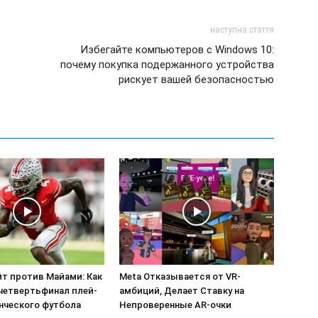
наступна стаття
Избегайте компьютеров с Windows 10:
почему покупка подержанного устройства
рискует вашей безопасностью
йт против Майами: Как
Meta Отказывается от VR-
четвертьфинал плей-
амбиций, Делает Ставку на
нческого футбола
Непроверенные AR-очки