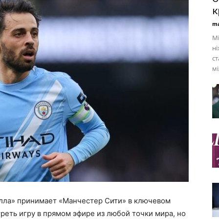
к
ma
Мі
ні
с
мі
Вилла» принимает «Манчестер Сити» в ключевом
реть игру в прямом эфире из любой точки мира, но