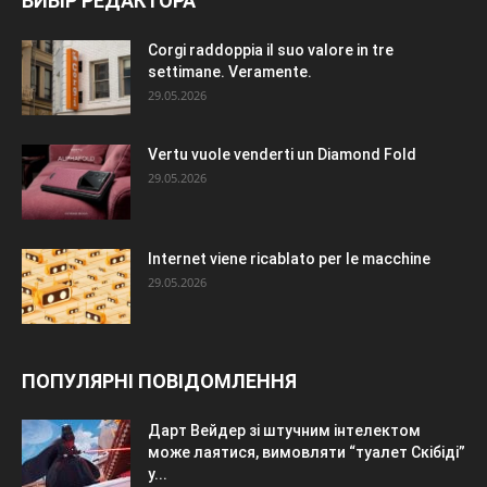
ВИБІР РЕДАКТОРА
Corgi raddoppia il suo valore in tre
settimane. Veramente.
29.05.2026
Vertu vuole venderti un Diamond Fold
29.05.2026
Internet viene ricablato per le macchine
29.05.2026
ПОПУЛЯРНІ ПОВІДОМЛЕННЯ
Дарт Вейдер зі штучним інтелектом
може лаятися, вимовляти “туалет Скібіді”
у...