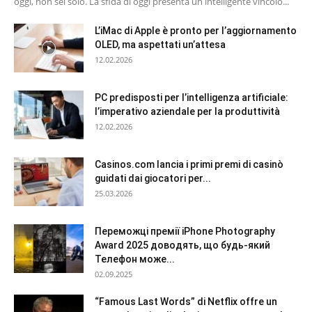
oggi, non sei solo. La sfida di oggi presenta un intelligente vincolo...
L’iMac di Apple è pronto per l’aggiornamento
OLED, ma aspettati un’attesa
12.02.2026
PC predisposti per l’intelligenza artificiale:
l’imperativo aziendale per la produttività
12.02.2026
Casinos.com lancia i primi premi di casinò
guidati dai giocatori per...
25.03.2026
Переможці премії iPhone Photography
Award 2025 доводять, що будь-який
Телефон може...
02.09.2025
“Famous Last Words” di Netflix offre un