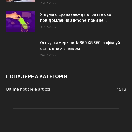
26.07.2025
Я думав, що назавжди втратив свої
повідомлення з iPhone, поки не...
31.07.2025
Огляд камери Insta360 X5 360: зафіксуй
світ одним знімком
24.07.2025
ПОПУЛЯРНА КАТЕГОРІЯ
Ultime notizie e articoli
1513