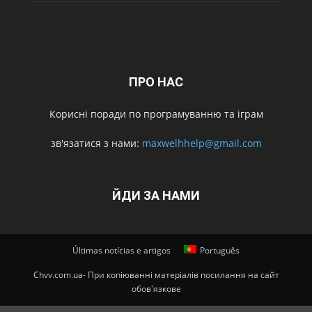
ПРО НАС
Корисні поради по програмуванню та іграм
зв'язатися з нами:
maxwelhhelp@gmail.com
ЙДИ ЗА НАМИ
Últimas notícias e artigos
Português
Chvv.com.ua- При копіюванні матеріалів посилання на сайт
обов'язкове