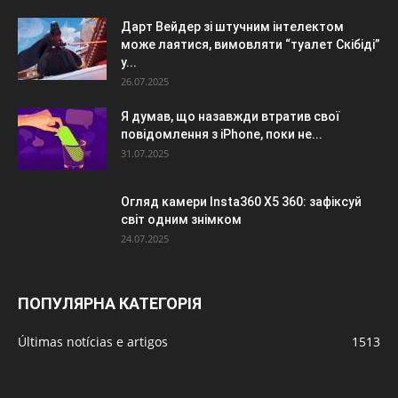
Дарт Вейдер зі штучним інтелектом
може лаятися, вимовляти “туалет Скібіді”
у...
26.07.2025
Я думав, що назавжди втратив свої
повідомлення з iPhone, поки не...
31.07.2025
Огляд камери Insta360 X5 360: зафіксуй
світ одним знімком
24.07.2025
ПОПУЛЯРНА КАТЕГОРІЯ
Últimas notícias e artigos
1513