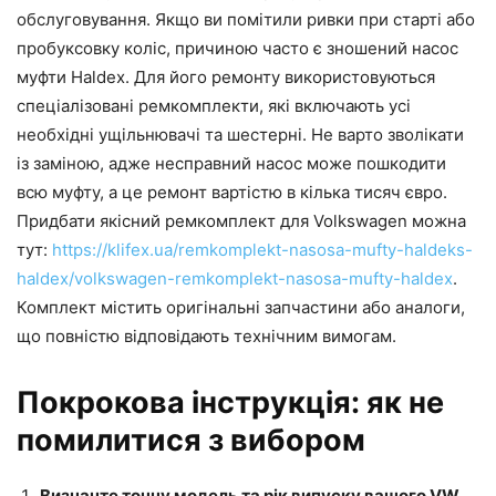
обслуговування. Якщо ви помітили ривки при старті або
пробуксовку коліс, причиною часто є зношений насос
муфти Haldex. Для його ремонту використовуються
спеціалізовані ремкомплекти, які включають усі
необхідні ущільнювачі та шестерні. Не варто зволікати
із заміною, адже несправний насос може пошкодити
всю муфту, а це ремонт вартістю в кілька тисяч євро.
Придбати якісний ремкомплект для Volkswagen можна
тут:
https://klifex.ua/remkomplekt-nasosa-mufty-haldeks-
haldex/volkswagen-remkomplekt-nasosa-mufty-haldex
.
Комплект містить оригінальні запчастини або аналоги,
що повністю відповідають технічним вимогам.
Покрокова інструкція: як не
помилитися з вибором
Визначте точну модель та рік випуску вашого VW.