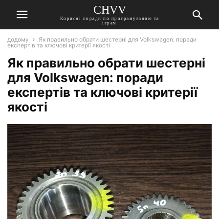
CHVV
Корисні поради по програмуванню та
іграм
додому
Як правильно обрати шестерні для Volkswagen: поради
експертів та ключові критерії якості
Як правильно обрати шестерні
для Volkswagen: поради
експертів та ключові критерії
якості