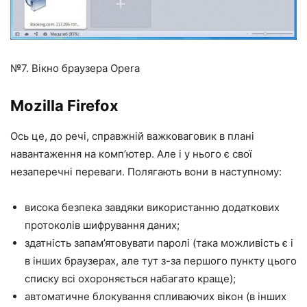
№7. Вікно браузера Opera
Mozilla Firefox
Ось це, до речі, справжній важковаговик в плані
навантаження на комп’ютер. Але і у нього є свої
незаперечні переваги. Полягають вони в наступному:
висока безпека завдяки використанню додаткових
протоколів шифрування даних;
здатність запам’ятовувати паролі (така можливість є і
в інших браузерах, але тут з-за першого пункту цього
списку всі охороняється набагато краще);
автоматичне блокування спливаючих вікон (в інших