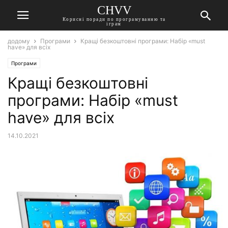
CHVV
Корисні поради по програмуванню та
іграм
додому
Програми
Кращі безкоштовні програми: Набір «must
have» для всіх
Програми
Кращі безкоштовні
програми: Набір «must
have» для всіх
14.10.2021