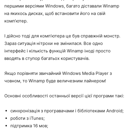
першими версіями Windows, багато діставали Winamp
на якихось дисках, щоб встановити його на свій
комп’ютер.
І дійсно тоді для комп’ютера це був справжній монстр.
Зараз ситуація нітрохи не змінилася. Все одно
інтерфейс і кількість функцій Winamp іноді просто
вводять в ступор багатьох користувачів.
Якщо порівняти звичайний Windows Media Player з
човном, то Winamp буде величезним лайнером!
Основні особливості останньої версії цієї програми такі:
синхронізація з програвачами і бібліотеками Android;
роботи з iTunes;
підтримка 16 мов;