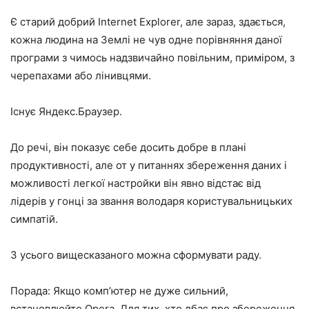
Є старий добрий Internet Explorer, але зараз, здається,
кожна людина на Землі не чув одне порівняння даної
програми з чимось надзвичайно повільним, приміром, з
черепахами або лінивцями.
Існує Яндекс.Браузер.
До речі, він показує себе досить добре в плані
продуктивності, але от у питаннях збереження даних і
можливості легкої настройки він явно відстає від
лідерів у гонці за звання володаря користувальницьких
симпатій.
З усього вищесказаного можна сформувати раду.
Порада: Якщо комп’ютер не дуже сильний,
встановлюйте Opera. Для тих, хто дбає про збереження