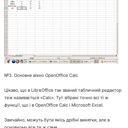
№3. Основне вікно OpenOffice Calc
Цікаво, що в LibreOffice так званий табличний редактор
теж називається «Calc». Тут зібрані точно всі ті ж
функції, що і в OpenOffice Calc і Microsoft Excel.
Звичайно, можуть бути якісь дрібні винятки, але в
основному все те ж саме.