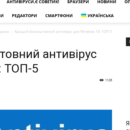
АНТИВІРУСИ,Є СОВЕТИК!
БРАУЗЕРИ
НОВИНИ
ОП
РИ
РЕДАКТОРИ
СМАРТФОНИ
УКРАЇНСЬКА
грами
Кращий безкоштовний антивірус для Windows 10: ТОП-5
товний антивірус
: ТОП-5
1128
Я