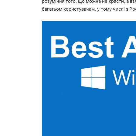
розуміння того, що можна не красти, а в
багатьом користувачам, у тому числі з Рос