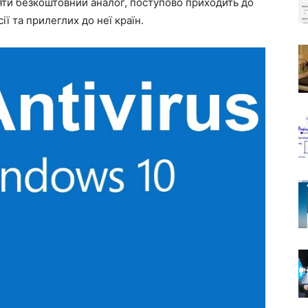
зяти безкоштовний аналог, поступово приходить до
ії та прилеглих до неї країн.