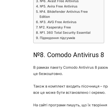
№6. Avast Free Antivirus
№5. Avira Free Antivirus
№4. Bitdefender Antivirus Free
Edition
№3. AVG Free Antivirus
№2. Kaspersky Free
№1. 360 Total Security Essential
Підведення підсумків
№8. Comodo Antivirus 8
В рамках пакету Comodo Antivirus 8 разо
це безкоштовно.
Також в комплект входить пісочниця – прак
все це може бути встановлено і окремо.
На сайті програми пишуть, що їх творінн