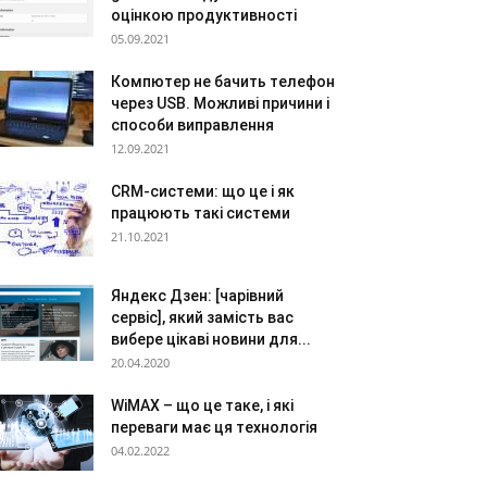
оцінкою продуктивності
05.09.2021
Компютер не бачить телефон
через USB. Можливі причини і
способи виправлення
12.09.2021
CRM-системи: що це і як
працюють такі системи
21.10.2021
Яндекс Дзен: [чарівний
сервіс], який замість вас
вибере цікаві новини для...
20.04.2020
WiMAX – що це таке, і які
переваги має ця технологія
04.02.2022