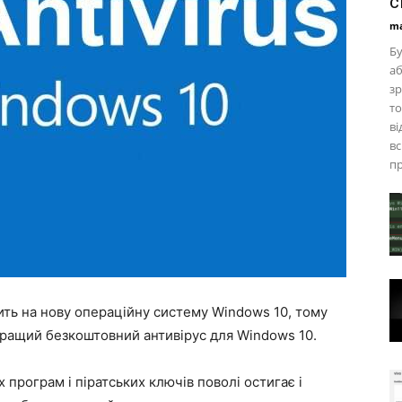
с
ma
Бу
аб
зр
то
ві
вс
пр
ить на нову операційну систему Windows 10, тому
 кращий безкоштовний антивірус для Windows 10.
 програм і піратських ключів поволі остигає і