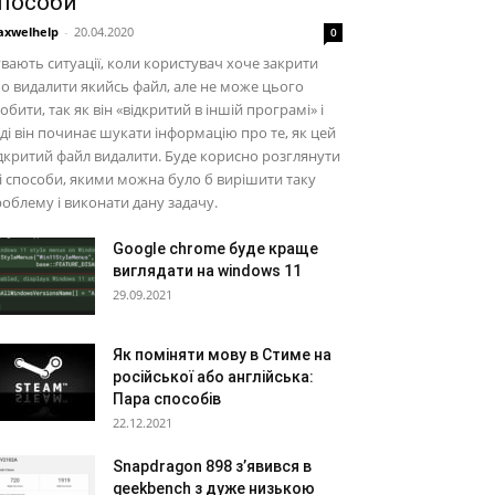
пособи
xwelhelp
-
20.04.2020
0
вають ситуації, коли користувач хоче закрити
о видалити якийсь файл, але не може цього
обити, так як він «відкритий в іншій програмі» і
ді він починає шукати інформацію про те, як цей
дкритий файл видалити. Буде корисно розглянути
і способи, якими можна було б вирішити таку
облему і виконати дану задачу.
Google chrome буде краще
виглядати на windows 11
29.09.2021
Як поміняти мову в Стиме на
російської або англійська:
Пара способів
22.12.2021
Snapdragon 898 з’явився в
geekbench з дуже низькою