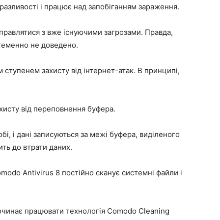
уразливості і працює над запобіганням зараження.
справлятися з вже існуючими загрозами. Правда,
теменно не доведено.
 ступенем захисту від інтернет-атак. В принципі,
ахисту від переповнення буфера.
бі, і дані записуються за межі буфера, виділеного
ить до втрати даних.
odo Antivirus 8 постійно сканує системні файли і
очинає працювати технологія Comodo Cleaning