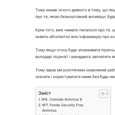
Тому немає нічого дивного в тому, що л
про те, якою безкоштовний антивірус буд
Крім того, вже чимало писалося про те, щ
знають абсолютно всю інформацію про ко
Тому якщо хтось буде зловживати піратсь
володарі ліцензії і зажадають заплатити я
Тому зараз ми розглянемо невеликий рейт
скачати і користуватися ними без будь-яко
Зміст
№8. Comodo Antivirus 8
№7. Panda Security Free
Antivirus