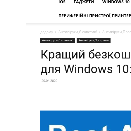
IOS
ГАДЖЕТИ
WINDOWS 10
ПЕРИФЕРІЙНІ ПРИСТРОЇ,ПРИНТЕ
додому
Антивіруси,Є советик!
Антивіруси,Про
Антивіруси,Є советик!
Антивіруси,Програми
Кращий безкош
для Windows 10
20.04.2020