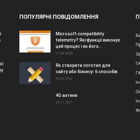
ПОПУЛЯРНІ ПОВІДОМЛЕННЯ
П
i
Microsoft compatibility
Б
n
telemetry? Які функції виконує
П
цей процес і як його...
21.04.2020
З
Г
ої
Як створити логотип для
ну
сайту або бізнесу: 6 способів
Г
04.02.2022
І
О
4G антени
І
03.11.2021
Ф