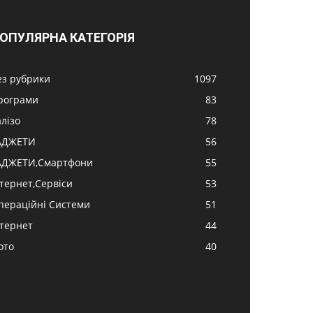
ОПУЛЯРНА КАТЕГОРІЯ
ез рубрики
1097
рограми
83
алізо
78
АДЖЕТИ
56
АДЖЕТИ,Смартфони
55
нтернет,Сервіси
53
пераційні Системи
51
нтернет
44
ото
40