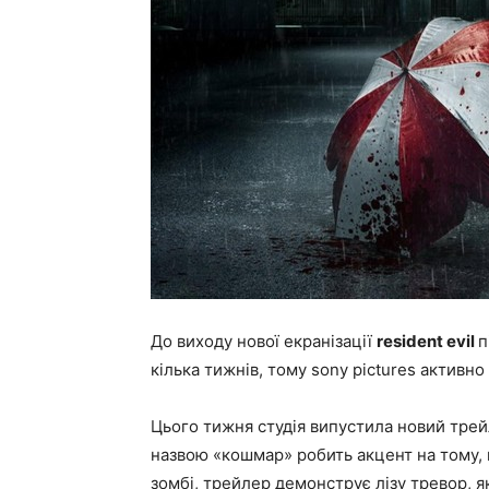
До виходу нової екранізації
resident evil
п
кілька тижнів, тому sony pictures активн
Цього тижня студія випустила новий трей
назвою «кошмар» робить акцент на тому, 
зомбі, трейлер демонструє лізу тревор, яка