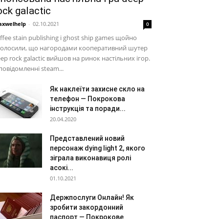
ock galactic
xwelhelp
-
02.10.2021
0
ffee stain publishing і ghost ship games щойно
голосили, що нагородами кооперативний шутер
ep rock galactic вийшов на ринок настільних ігор.
повідомленні steam...
Як наклеїти захисне скло на
телефон — Покрокова
інструкція та поради...
20.04.2020
Представлений новий
персонаж dying light 2, якого
зіграла виконавиця ролі
асокі...
01.10.2021
Держпослуги Онлайн! Як
зробити закордонний
паспорт — Покрокове