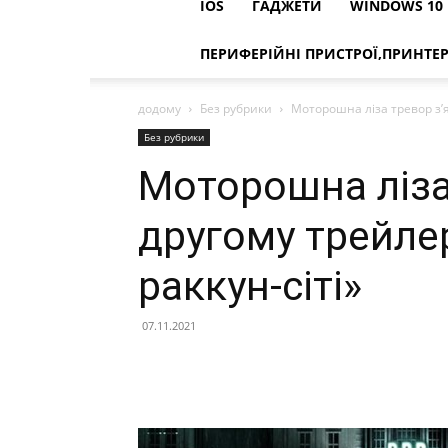
IOS
ГАДЖЕТИ
WINDOWS 10
ПЕРИФЕРІЙНІ ПРИСТРОЇ,ПРИНТЕ
додому
Без рубрики
Моторошна ліза тревор з’я
Без рубрики
Моторошна ліза
другому трейлер
раккун-сіті»
07.11.2021