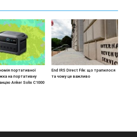
номія портативної
End IRS Direct File: що трапилося
нижка на портативну
та чому це важливо
нцію Anker Solix C1000