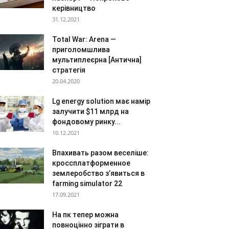
керівництво
31.12.2021
Total War: Arena —
приголомшлива
мультиплеєрна [Антична]
стратегія
20.04.2020
Lg energy solution має намір
залучити $11 млрд на
фондовому ринку...
10.12.2021
Впахивать разом веселіше:
кроссплатформенное
землеробство з’явиться в
farming simulator 22
17.09.2021
На пк тепер можна
повноцінно зіграти в