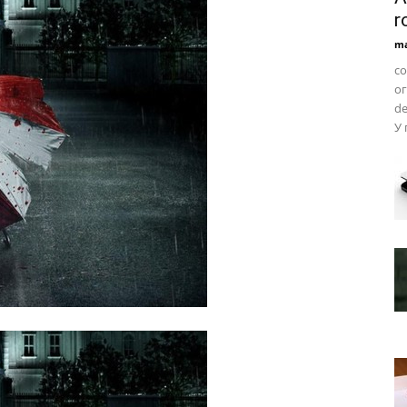
r
ma
co
о
de
У 