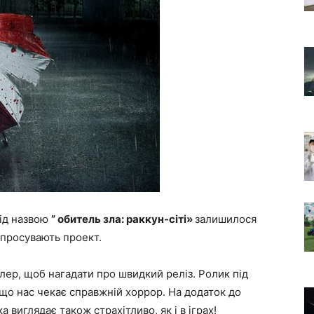
ід назвою
” обитель зла: раккун-сіті»
залишилося
о просувають проект.
лер, щоб нагадати про швидкий реліз. Ролик під
що нас чекає справжній хоррор. На додаток до
 виглядає також страхітливо, як і в іграх!