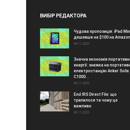
ВИБІР РЕДАКТОРА
Чудова пропозиція: iPad Min
дешевше на $100 на Amazo
08.11.2025
Значна економія портативн
енергії: знижка на портатив
електростанцію Anker Solix
C1000...
08.11.2025
End IRS Direct File: що
трапилося та чому це
важливо
08.11.2025