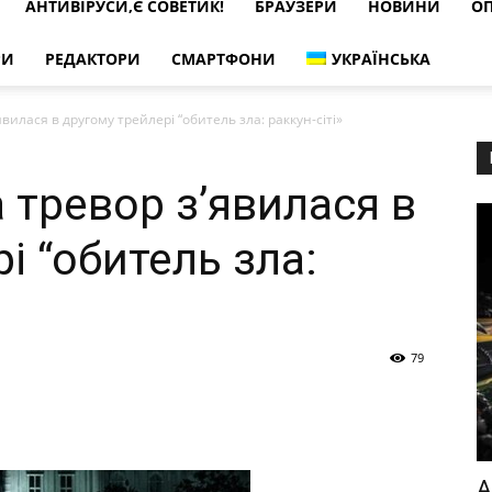
АНТИВІРУСИ,Є СОВЕТИК!
БРАУЗЕРИ
НОВИНИ
ОП
РИ
РЕДАКТОРИ
СМАРТФОНИ
УКРАЇНСЬКА
вилася в другому трейлері “обитель зла: раккун-сіті»
 тревор з’явилася в
і “обитель зла:
79
А