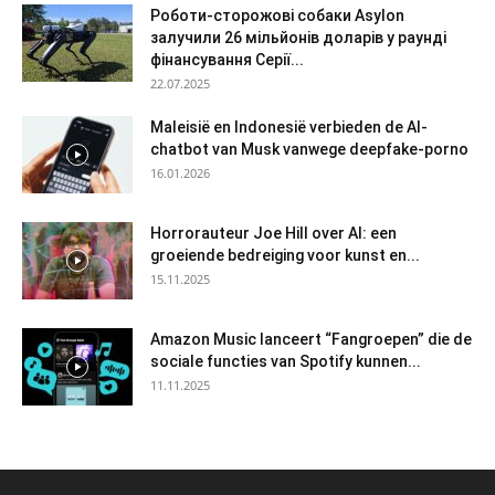
Роботи-сторожові собаки Asylon
залучили 26 мільйонів доларів у раунді
фінансування Серії...
22.07.2025
Maleisië en Indonesië verbieden de AI-
chatbot van Musk vanwege deepfake-porno
16.01.2026
Horrorauteur Joe Hill over AI: een
groeiende bedreiging voor kunst en...
15.11.2025
Amazon Music lanceert “Fangroepen” die de
sociale functies van Spotify kunnen...
11.11.2025