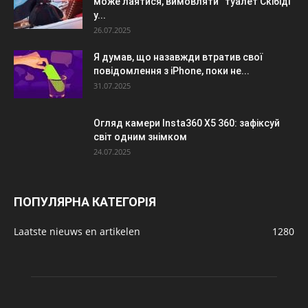
може лаятися, вимовляти “туалет Скібіді”
у...
26.07.2025
Я думав, що назавжди втратив свої
повідомлення з iPhone, поки не...
31.07.2025
Огляд камери Insta360 X5 360: зафіксуй
світ одним знімком
24.07.2025
ПОПУЛЯРНА КАТЕГОРІЯ
Laatste nieuws en artikelen
1280