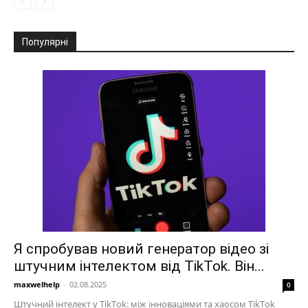
Популярні
Я спробував новий генератор відео зі
штучним інтелектом від TikTok. Він...
maxwelhelp
-
02.08.2025
0
Штучний інтелект у TikTok: між інноваціями та хаосом TikTok