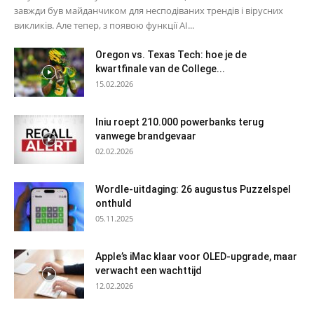
завжди був майданчиком для несподіваних трендів і вірусних
викликів. Але тепер, з появою функції AI...
Oregon vs. Texas Tech: hoe je de
kwartfinale van de College...
15.02.2026
Iniu roept 210.000 powerbanks terug
vanwege brandgevaar
02.02.2026
Wordle-uitdaging: 26 augustus Puzzelspel
onthuld
05.11.2025
Apple’s iMac klaar voor OLED-upgrade, maar
verwacht een wachttijd
12.02.2026