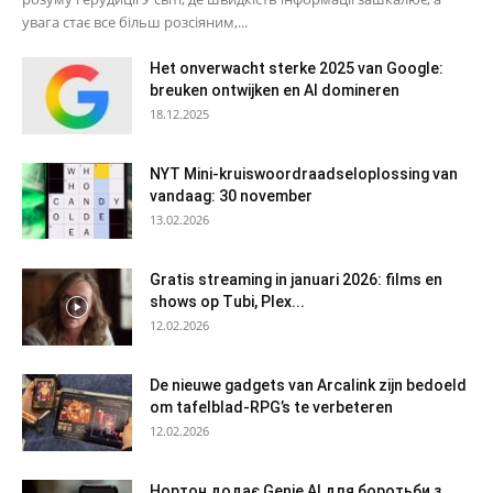
увага стає все більш розсіяним,...
Het onverwacht sterke 2025 van Google:
breuken ontwijken en AI domineren
18.12.2025
NYT Mini-kruiswoordraadseloplossing van
vandaag: 30 november
13.02.2026
Gratis streaming in januari 2026: films en
shows op Tubi, Plex...
12.02.2026
De nieuwe gadgets van Arcalink zijn bedoeld
om tafelblad-RPG’s te verbeteren
12.02.2026
Нортон додає Genie AI для боротьби з