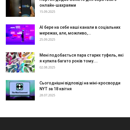
онлайн-шахраями
15.09.2025
AI бере на себе наші канали в соціальних
мережах, але, можливо,...
25.09.2025
Мені подобається пара старих туфель, які
я купила багато років тому....
02.08.2025
Сьогоднішні відповіді на міні-кросворди
NYT за 18 квітня
28.07.2025