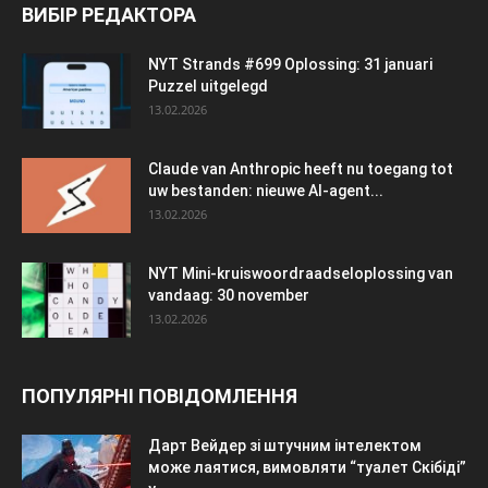
ВИБІР РЕДАКТОРА
NYT Strands #699 Oplossing: 31 januari
Puzzel uitgelegd
13.02.2026
Claude van Anthropic heeft nu toegang tot
uw bestanden: nieuwe AI-agent...
13.02.2026
NYT Mini-kruiswoordraadseloplossing van
vandaag: 30 november
13.02.2026
ПОПУЛЯРНІ ПОВІДОМЛЕННЯ
Дарт Вейдер зі штучним інтелектом
може лаятися, вимовляти “туалет Скібіді”