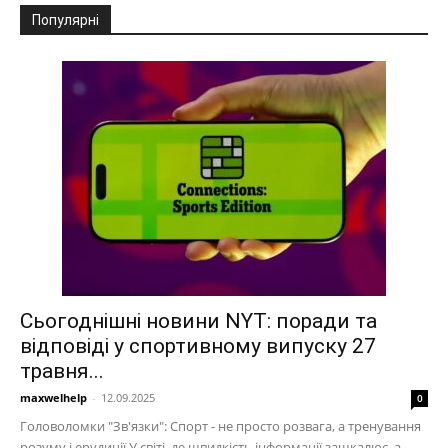
Популярні
Сьогоднішні новини NYT: поради та
відповіді у спортивному випуску 27
травня...
maxwelhelp
-
12.09.2025
0
Головоломки "Зв'язки": Спорт - не просто розвага, а тренування
розуму і ерудиції У світі, де швидкість інформації зашкалює, а