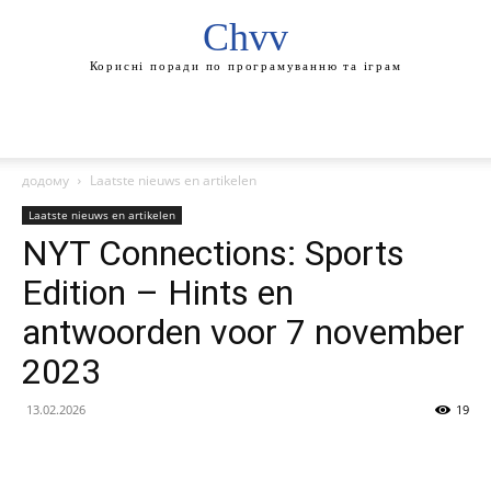
Chvv
Корисні поради по програмуванню та іграм
додому
Laatste nieuws en artikelen
Laatste nieuws en artikelen
NYT Connections: Sports
Edition – Hints en
antwoorden voor 7 november
2023
13.02.2026
19