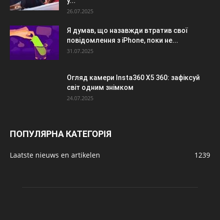
у...
26.07.2025
Я думав, що назавжди втратив свої
повідомлення з iPhone, поки не...
31.07.2025
Огляд камери Insta360 X5 360: зафіксуй
світ одним знімком
24.07.2025
ПОПУЛЯРНА КАТЕГОРІЯ
Laatste nieuws en artikelen
1239