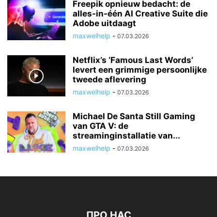
Freepik opnieuw bedacht: de
alles-in-één AI Creative Suite die
Adobe uitdaagt
maxwelhelp
-
07.03.2026
Netflix’s ‘Famous Last Words’
levert een grimmige persoonlijke
tweede aflevering
maxwelhelp
-
07.03.2026
Michael De Santa Still Gaming
van GTA V: de
streaminginstallatie van...
maxwelhelp
-
07.03.2026
ПРО НАС