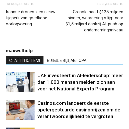
попередня стаття
наступна стаття
Iraanse drones: een nieuw
Granola haalt $125 miljoen
tijdperk van goedkope
binnen, waardering stijgt naar
oorlogvoering
$1,5 miljard dankzij AI-push op
ondernemingsniveau
maxwelhelp
СТАТТІ ПО ТЕМІ
БІЛЬШЕ ВІД АВТОРА
UAE investeert in AI-leiderschap: meer
dan 1.000 mensen melden zich aan
voor het National Experts Program
Casinos.com lanceert de eerste
spelergestuurde casinoprijzen om de
verantwoordelijkheid te vergroten