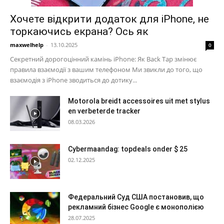
Хочете відкрити додаток для iPhone, не
торкаючись екрана? Ось як
maxwelhelp
-
13.10.2025
0
Секретний дорогоцінний камінь iPhone: Як Back Tap змінює
правила взаємодії з вашим телефоном Ми звикли до того, що
взаємодія з iPhone зводиться до дотику...
Motorola breidt accessoires uit met stylus
en verbeterde tracker
08.03.2026
Cybermaandag: topdeals onder $ 25
02.12.2025
Федеральний Суд США постановив, що
рекламний бізнес Google є монополією
28.07.2025