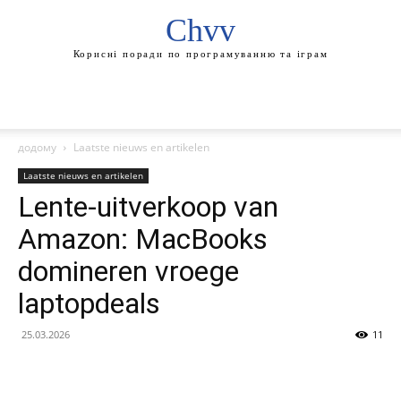
Chvv
Корисні поради по програмуванню та іграм
додому
Laatste nieuws en artikelen
Laatste nieuws en artikelen
Lente-uitverkoop van
Amazon: MacBooks
domineren vroege
laptopdeals
25.03.2026
11