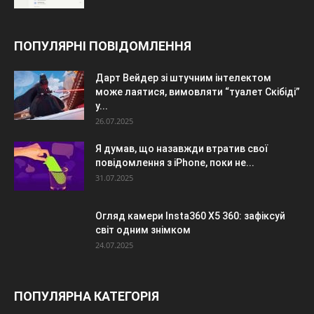
ПОПУЛЯРНІ ПОВІДОМЛЕННЯ
Дарт Вейдер зі штучним інтелектом
може лаятися, вимовляти “туалет Скібіді”
у...
26.07.2025
Я думав, що назавжди втратив свої
повідомлення з iPhone, поки не...
31.07.2025
Огляд камери Insta360 X5 360: зафіксуй
світ одним знімком
24.07.2025
ПОПУЛЯРНА КАТЕГОРІЯ