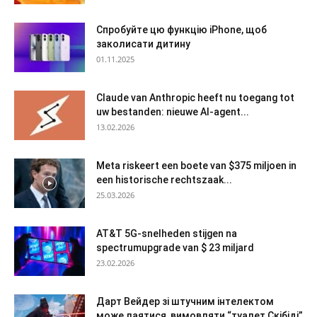
Спробуйте цю функцію iPhone, щоб
заколисати дитину
01.11.2025
Claude van Anthropic heeft nu toegang tot
uw bestanden: nieuwe AI-agent...
13.02.2026
Meta riskeert een boete van $375 miljoen in
een historische rechtszaak...
25.03.2026
AT&T 5G-snelheden stijgen na
spectrumupgrade van $ 23 miljard
23.02.2026
Дарт Вейдер зі штучним інтелектом
може лаятися, вимовляти “туалет Скібіді”