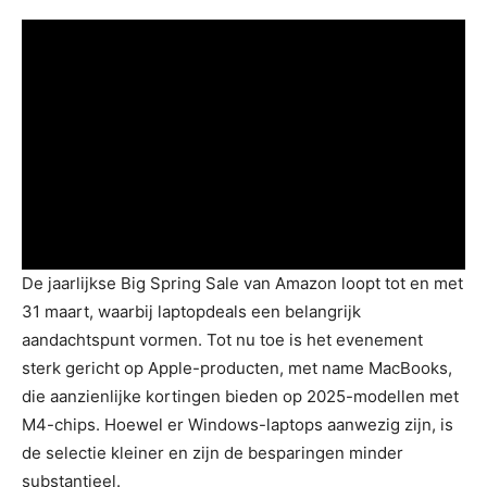
De jaarlijkse Big Spring Sale van Amazon loopt tot en met
31 maart, waarbij laptopdeals een belangrijk
aandachtspunt vormen. Tot nu toe is het evenement
sterk gericht op Apple-producten, met name MacBooks,
die aanzienlijke kortingen bieden op 2025-modellen met
M4-chips. Hoewel er Windows-laptops aanwezig zijn, is
de selectie kleiner en zijn de besparingen minder
substantieel.