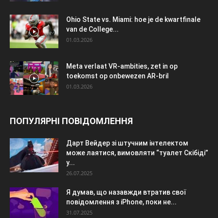
Ohio State vs. Miami: hoe je de kwartfinale
van de College...
01.03.2026
Meta verlaat VR-ambities, zet in op
toekomst op onbewezen AR-bril
01.03.2026
ПОПУЛЯРНІ ПОВІДОМЛЕННЯ
Дарт Вейдер зі штучним інтелектом
може лаятися, вимовляти “туалет Скібіді”
у...
26.07.2025
Я думав, що назавжди втратив свої
повідомлення з iPhone, поки не...
31.07.2025