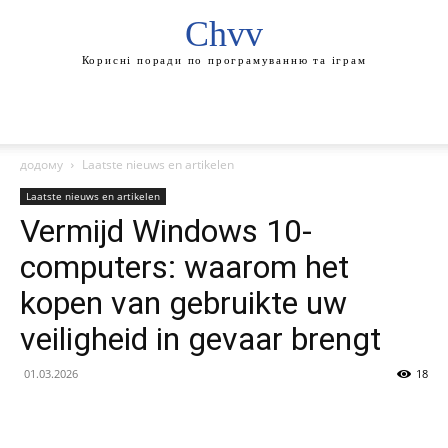
Chvv
Корисні поради по програмуванню та іграм
додому
Laatste nieuws en artikelen
Laatste nieuws en artikelen
Vermijd Windows 10-
computers: waarom het
kopen van gebruikte uw
veiligheid in gevaar brengt
01.03.2026
18