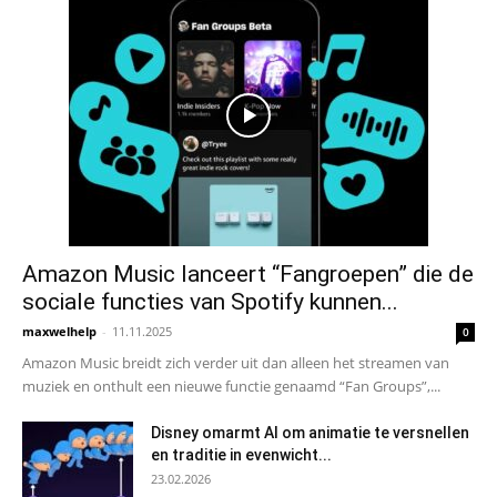
Amazon Music lanceert “Fangroepen” die de
sociale functies van Spotify kunnen...
maxwelhelp
-
11.11.2025
0
Amazon Music breidt zich verder uit dan alleen het streamen van
muziek en onthult een nieuwe functie genaamd “Fan Groups”,...
Disney omarmt AI om animatie te versnellen
en traditie in evenwicht...
23.02.2026