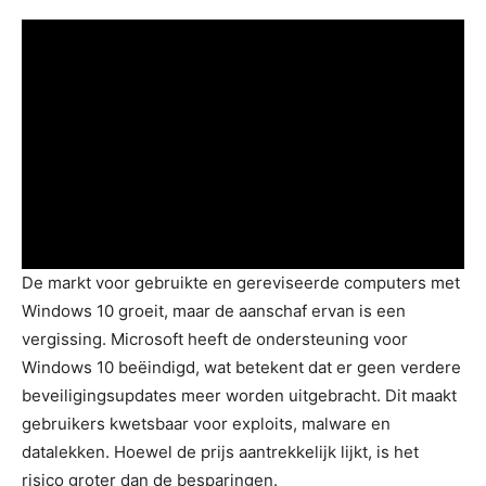
De markt voor gebruikte en gereviseerde computers met
Windows 10 groeit, maar de aanschaf ervan is een
vergissing. Microsoft heeft de ondersteuning voor
Windows 10 beëindigd, wat betekent dat er geen verdere
beveiligingsupdates meer worden uitgebracht. Dit maakt
gebruikers kwetsbaar voor exploits, malware en
datalekken. Hoewel de prijs aantrekkelijk lijkt, is het
risico groter dan de besparingen.