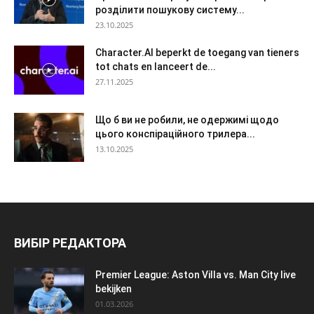
розділити пошукову систему...
23.10.2025
Character.AI beperkt de toegang van tieners
tot chats en lanceert de...
27.11.2025
Що б ви не робили, не одержимі щодо
цього конспіраційного трилера...
13.10.2025
ВИБІР РЕДАКТОРА
Premier League: Aston Villa vs. Man City live
bekijken
01.03.2026