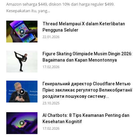
Amazon seharga $449, diskon 10% dari harga reguler $499.
Kesepakatan itu, yang...
Thread Melampaui X dalam Keterlibatan
Pengguna Seluler
22.01.2026
Figure Skating Olimpiade Musim Dingin 2026:
Bagaimana dan Kapan Menontonnya
17.02.2026
Генеральний директор Cloudflare Метью
Прінс закликає регулятор Великобританії
розділити пошукову систему...
23.10.2025
AI Chatbots: 8 Tips Keamanan Penting dan
Kesehatan Kognitif
17.02.2026