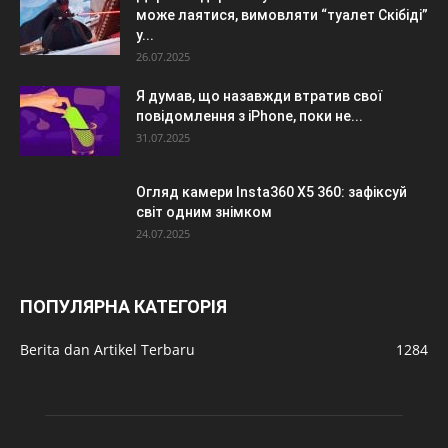
може лаятися, вимовляти “туалет Скібіді”
у...
26.07.2025
Я думав, що назавжди втратив свої
повідомлення з iPhone, поки не...
31.07.2025
Огляд камери Insta360 X5 360: зафіксуй
світ одним знімком
24.07.2025
ПОПУЛЯРНА КАТЕГОРІЯ
Berita dan Artikel Terbaru
1284