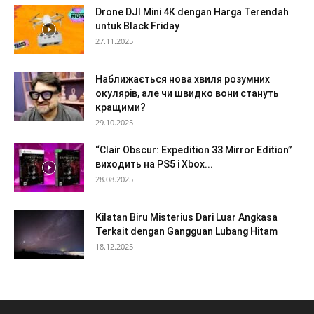
Drone DJI Mini 4K dengan Harga Terendah
untuk Black Friday
27.11.2025
Наближається нова хвиля розумних
окулярів, але чи швидко вони стануть
кращими?
29.10.2025
“Clair Obscur: Expedition 33 Mirror Edition”
виходить на PS5 і Xbox...
28.08.2025
Kilatan Biru Misterius Dari Luar Angkasa
Terkait dengan Gangguan Lubang Hitam
18.12.2025