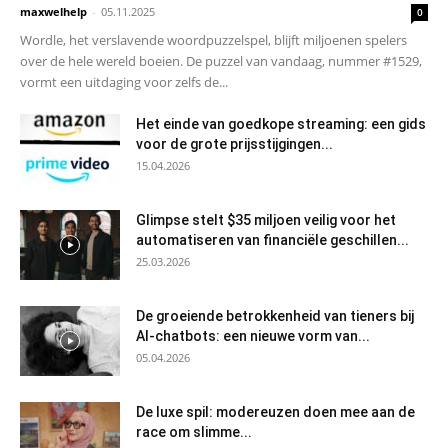
maxwelhelp
-
05.11.2025
0
Wordle, het verslavende woordpuzzelspel, blijft miljoenen spelers
over de hele wereld boeien. De puzzel van vandaag, nummer #1529,
vormt een uitdaging voor zelfs de...
Het einde van goedkope streaming: een gids
voor de grote prijsstijgingen...
15.04.2026
Glimpse stelt $35 miljoen veilig voor het
automatiseren van financiële geschillen...
25.03.2026
De groeiende betrokkenheid van tieners bij
AI-chatbots: een nieuwe vorm van...
05.04.2026
De luxe spil: modereuzen doen mee aan de
race om slimme...