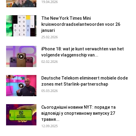
19.04.2026
The New York Times Mini
kruiswoordraadselantwoorden voor 26
januari
25.02.2026
iPhone 18: wat je kunt verwachten van het
volgende vlaggenschip van...
02.02.2026
Deutsche Telekom elimineert mobiele dode
zones met Starlink-partnerschap
05.03.2026
Сьогоднішні новини NYT: поради та
відповіді у спортивному випуску 27
травня...
12.09.2025