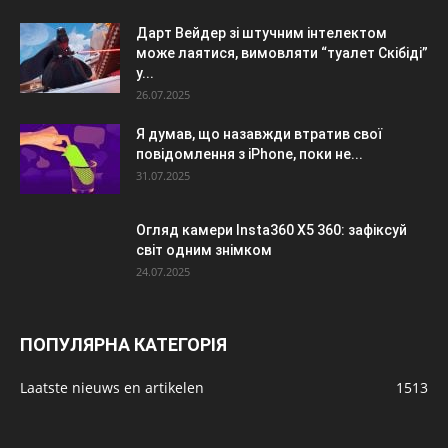
Дарт Вейдер зі штучним інтелектом
може лаятися, вимовляти “туалет Скібіді”
у...
26.07.2025
Я думав, що назавжди втратив свої
повідомлення з iPhone, поки не...
31.07.2025
Огляд камери Insta360 X5 360: зафіксуй
світ одним знімком
24.07.2025
ПОПУЛЯРНА КАТЕГОРІЯ
Laatste nieuws en artikelen
1513