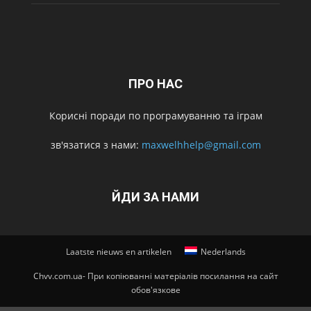
ПРО НАС
Корисні поради по програмуванню та іграм
зв'язатися з нами:
maxwelhhelp@gmail.com
ЙДИ ЗА НАМИ
Laatste nieuws en artikelen
Nederlands
Chvv.com.ua- При копіюванні матеріалів посилання на сайт
обов'язкове