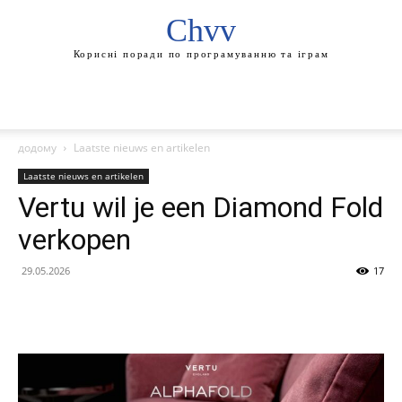
Chvv
Корисні поради по програмуванню та іграм
додому
Laatste nieuws en artikelen
Laatste nieuws en artikelen
Vertu wil je een Diamond Fold
verkopen
29.05.2026
17