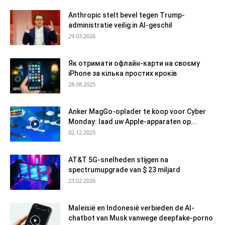
Anthropic stelt bevel tegen Trump-
administratie veilig in AI-geschil
29.03.2026
Як отримати офлайн-карти на своєму
iPhone за кілька простих кроків
28.08.2025
Anker MagGo-oplader te koop voor Cyber
Monday: laad uw Apple-apparaten op...
02.12.2025
AT&T 5G-snelheden stijgen na
spectrumupgrade van $ 23 miljard
23.02.2026
Maleisië en Indonesië verbieden de AI-
chatbot van Musk vanwege deepfake-porno