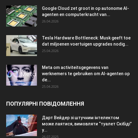
Google Cloud zet groot in op autonome AI-
agenten en computerkracht van...
26.04.2026
Tesla Hardware Bottleneck: Musk geeft toe
dat miljoenen voertuigen upgrades nodig...
25.04.2026
Meta om activiteitsgegevens van
werknemers te gebruiken om AI-agenten op
de...
25.04.2026
ПОПУЛЯРНІ ПОВІДОМЛЕННЯ
Дарт Вейдер зі штучним інтелектом
може лаятися, вимовляти “туалет Скібіді”
у...
26.07.2025