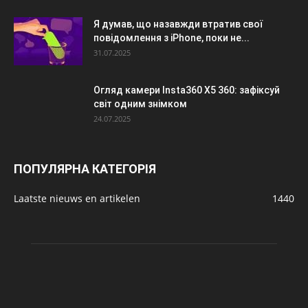
Я думав, що назавжди втратив свої
повідомлення з iPhone, поки не...
31.07.2025
Огляд камери Insta360 X5 360: зафіксуй
світ одним знімком
24.07.2025
ПОПУЛЯРНА КАТЕГОРІЯ
Laatste nieuws en artikelen
1440