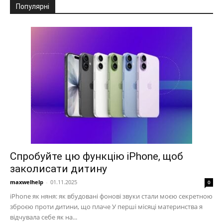
Популярні
Спробуйте цю функцію iPhone, щоб
заколисати дитину
maxwelhelp
-
01.11.2025
0
iPhone як няня: як вбудовані фонові звуки стали моєю секретною
зброєю проти дитини, що плаче У перші місяці материнства я
відчувала себе як на...