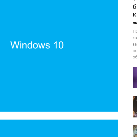
б
к
ma
Пр
с
за
по
об