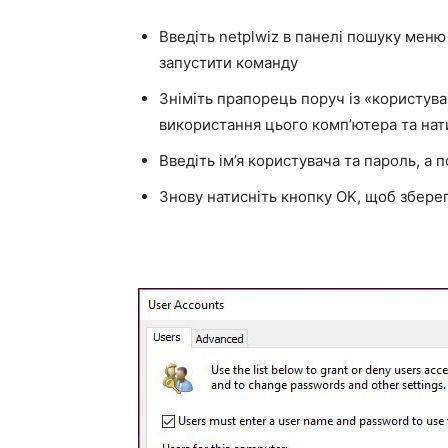
Введіть netplwiz в панелі пошуку меню 
запустити команду
Зніміть прапорець поруч із «користувач
використання цього комп’ютера та нат
Введіть ім’я користувача та пароль, а 
Знову натисніть кнопку OK, щоб збере