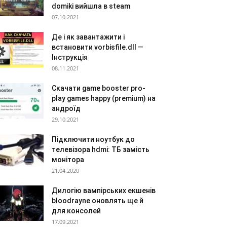
domiki вийшла в steam
07.10.2021
Де і як завантажити і
встановити vorbisfile.dll —
Інструкція
08.11.2021
Скачати game booster pro-
play games happy (premium) на
андроїд
29.10.2021
Підключити ноутбук до
телевізора hdmi: ТБ замість
монітора
21.04.2020
Дилогію вампірських екшенів
bloodrayne оновлять ще й
для консолей
17.09.2021