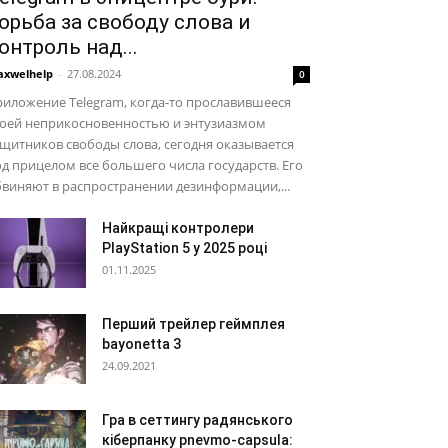
орьба за свободу слова и
онтроль над...
xwelhelp
-
27.08.2024
0
иложение Telegram, когда-то прославившееся
воей неприкосновенностью и энтузиазмом
щитников свободы слова, сегодня оказывается
д прицелом все большего числа государств. Его
виняют в распространении дезинформации,...
Найкращі контролери
PlayStation 5 у 2025 році
01.11.2025
Перший трейлер геймплея
bayonetta 3
24.09.2021
Гра в сеттингу радянського
кіберпанку pnevmo-capsula: