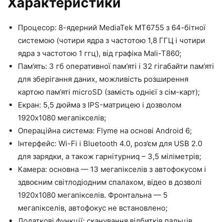
Характеристики
Процесор: 8-ядерний MediaTek MT6755 з 64-бітної
системою (чотири ядра з частотою 1,8 ГГЦ і чотири
ядра з частотою 1 ггц), від графіка Mali-T860;
Пам’ять: 3 гб оперативної пам’яті і 32 гігабайти пам’яті
для зберігання даних, можливість розширення
картою пам’яті microSD (замість однієї з сім-карт);
Екран: 5,5 дюйма з IPS-матрицею і дозволом
1920х1080 мегапікселів;
Операційна система: Flyme на основі Android 6;
Інтерфейс: Wi-Fi і Bluetooth 4.0, роз’єм для USB 2.0
для зарядки, а також гарнітурниq – 3,5 міліметрів;
Камера: основна — 13 мегапікселів з автофокусом і
здвоєним світлодіодним спалахом, відео в дозволі
1920х1080 мегапікселів. Фронтальна — 5
мегапікселів, автофокус не встановлено;
Додаткові функції: сканування відбитків пальців,