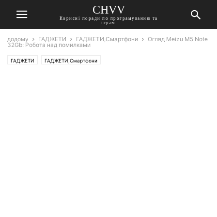
CHVV
Корисні поради по програмуванню та
іграм
додому
ГАДЖЕТИ
ГАДЖЕТИ,Смартфони
Огляд Meizu M5 Note
32Gb: Робота над помилками
ГАДЖЕТИ
ГАДЖЕТИ,Смартфони