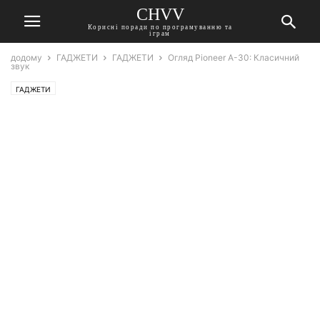
CHVV
Корисні поради по програмуванню та
іграм
додому
ГАДЖЕТИ
ГАДЖЕТИ
Огляд Pioneer A-30: Класичний
звук
ГАДЖЕТИ