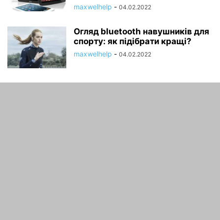
maxwelhelp
-
04.02.2022
Огляд bluetooth навушників для
спорту: як підібрати кращі?
maxwelhelp
-
04.02.2022
ПРО НАС
Корисні поради по програмуванню та іграм
зв'язатися з нами:
maxwelhhelp@gmail.com
ЙДИ ЗА НАМИ