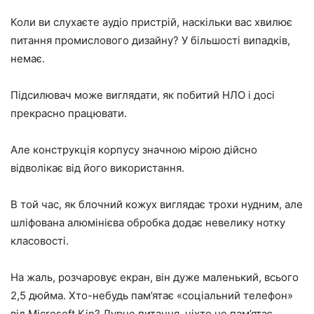
Коли ви слухаєте аудіо пристрій, наскільки вас хвилює
питання промислового дизайну? У більшості випадків,
немає.
Підсилювач може виглядати, як побитий НЛО і досі
прекрасно працювати.
Але конструкція корпусу значною мірою дійсно
відволікає від його використання.
В той час, як блочний кожух виглядає трохи нудним, але
шліфована алюмінієва обробка додає невелику нотку
класовості.
На жаль, розчаровує екран, він дуже маленький, всього
2,5 дюйма. Хто-небудь пам’ятає «соціальний телефон»
від Microsoft Kin? Дурне питання, ніхто не пам’ятає.