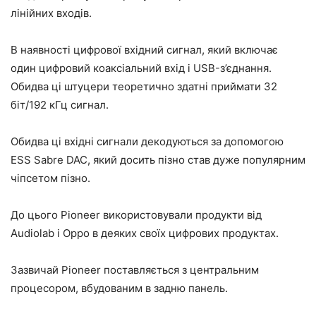
лінійних входів.
В наявності цифрової вхідний сигнал, який включає
один цифровий коаксіальний вхід і USB-з’єднання.
Обидва ці штуцери теоретично здатні приймати 32
біт/192 кГц сигнал.
Обидва ці вхідні сигнали декодуються за допомогою
ESS Sabre DAC, який досить пізно став дуже популярним
чіпсетом пізно.
До цього Pioneer використовували продукти від
Audiolab і Oppo в деяких своїх цифрових продуктах.
Зазвичай Pioneer поставляється з центральним
процесором, вбудованим в задню панель.