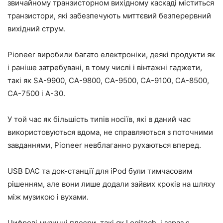
звичайному транзисторном вихідному каскаді міститься
транзистори, які забезпечують миттєвий безперервний
вихідний струм.
Pioneer виробили багато електроніки, деякі продукти як
і раніше затребувані, в тому числі і вінтажні гаджети,
такі як SA-9900, СА-9800, СА-9500, СА-9100, СА-8500,
СА-7500 і А-30.
У той час як більшість типів носіїв, які в даний час
використовуються вдома, не справляються з поточними
завданнями, Pioneer невблаганно рухаються вперед.
USB DAC та док-станції для iPod були тимчасовим
рішенням, але вони лише додали зайвих кроків на шляху
між музикою і вухами.
Цифрові музичні плеєри, такі як Logitech, і зараз є