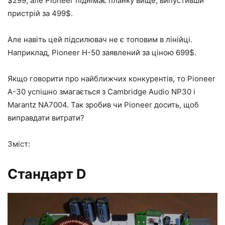
$299, але Pioneer піднімає планку вище, випустивши
пристрій за 499$.
Але навіть цей підсилювач не є топовим в лінійці.
Наприклад, Pioneer Н-50 заявлений за ціною 699$.
Якщо говорити про найближчих конкурентів, то Pioneer
A-30 успішно змагається з Cambridge Audio NP30 і
Marantz NA7004. Так зробив чи Pioneer досить, щоб
виправдати витрати?
Зміст:
Стандарт D