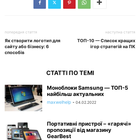
попередня стаття
наступна стаття
Як створити логотип для
ТОП-10 — Список кращих
сайту або бізнесу: 6
ігор стратегій на ПК
способів
СТАТТІ ПО ТЕМІ
Моноблоки Samsung — ТОП-5
найбільш актуальних
maxwelhelp
-
04.02.2022
Портативні пристрої – «гарячі»
пропозиції від магазину
GearBest