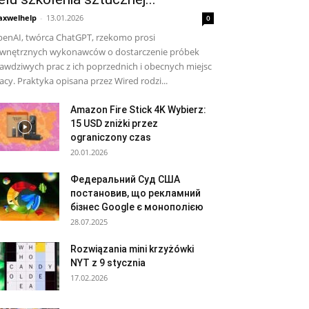
xwelhelp
-
13.01.2026
0
enAI, twórca ChatGPT, rzekomo prosi
wnętrznych wykonawców o dostarczenie próbek
awdziwych prac z ich poprzednich i obecnych miejsc
acy. Praktyka opisana przez Wired rodzi...
Amazon Fire Stick 4K Wybierz:
15 USD zniżki przez
ograniczony czas
20.01.2026
Федеральний Суд США
постановив, що рекламний
бізнес Google є монополією
28.07.2025
Rozwiązania mini krzyżówki
NYT z 9 stycznia
17.02.2026