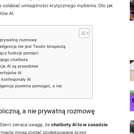
e osłabiać umiejętności krytycznego myślenia. Oto jak
tów AI.
ie prywatną rozmowę
eligencja nie jest Twoim terapeutą
ącz funkcje pamięci
wojego chatbota
cje AI są prawdziwe
erfejsów AI
 konfesjonały AI
ligencja powinna pomagać, a nie
ubliczną, a nie prywatną rozmowę
 Stern zwraca uwagę, że
chatboty AI to w zasadzie
formacje mogą zostać zindeksowane przez