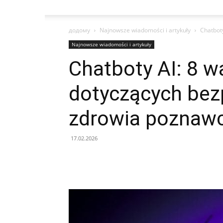
додому
Najnowsze wiadomości i artykuły
Chatbot
Najnowsze wiadomości i artykuły
Chatboty AI: 8 
dotyczących bez
zdrowia poznaw
17.02.2026