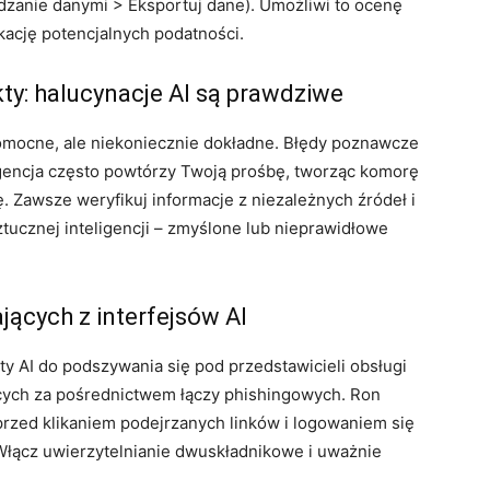
zanie danymi > Eksportuj dane). Umożliwi to ocenę
kację potencjalnych podatności.
ty: halucynacje AI są prawdziwe
pomocne, ale niekoniecznie dokładne. Błędy poznawcze
gencja często powtórzy Twoją prośbę, tworząc komorę
. Zawsze weryfikuj informacje z niezależnych źródeł i
ztucznej inteligencji – zmyślone lub nieprawidłowe
jących z interfejsów AI
ty AI do podszywania się pod przedstawicieli obsługi
jących za pośrednictwem łączy phishingowych. Ron
przed klikaniem podejrzanych linków i logowaniem się
 Włącz uwierzytelnianie dwuskładnikowe i uważnie