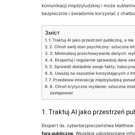
komunikacji międzyludzkiej i może subtelni
bezpiecznie i świadomie korzystać z chatbo
Зміст
1. Traktuj AI jako przestrzeń publiczną, a n
2. Chroń swój stan psychiczny: sztuczna int
3. Minimalizuj przechowywanie danych: wył
4. Eksportuj i regularnie sprawdzaj dane s
5. Sprawdź dokładnie swoje fakty: halucyna
6. Uważaj na oszustów korzystających z int
7. Przedstaw interakcję międzyludzką ponad
8. Chroń krytyczne myślenie: sztuczna inte
zastępować
1. Traktuj AI jako przestrzeń p
Ekspert ds. cyberbezpieczeństwa Matthew
fora publiczne
. Wszelkie udostępniane in