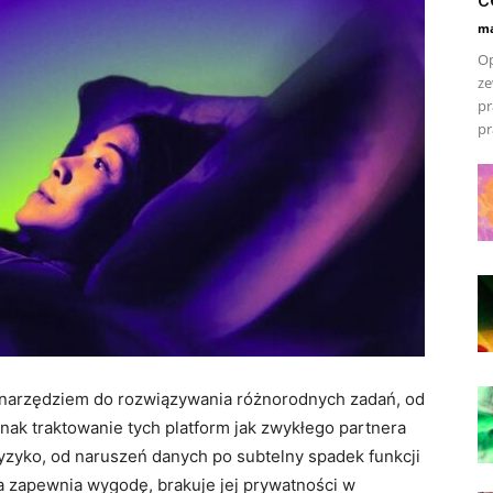
ma
Op
ze
pr
pr
 narzędziem do rozwiązywania różnorodnych zadań, od
ak traktowanie tych platform jak zwykłego partnera
zyko, od naruszeń danych po subtelny spadek funkcji
a zapewnia wygodę, brakuje jej prywatności w