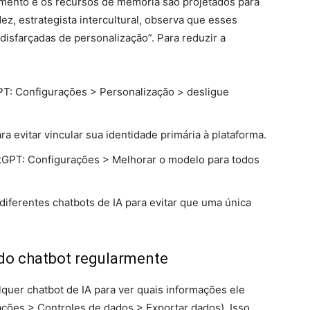
mento e os recursos de memória são projetados para
z, estrategista intercultural, observa que esses
isfarçadas de personalização”. Para reduzir a
T: Configurações > Personalização > desligue
 evitar vincular sua identidade primária à plataforma.
tGPT: Configurações > Melhorar o modelo para todos
iferentes chatbots de IA para evitar que uma única
 do chatbot regularmente
uer chatbot de IA para ver quais informações ele
ões > Controles de dados > Exportar dados). Isso