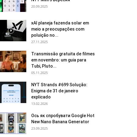
20.09.2025
xAI planeja fazenda solar em
meio a preocupações com
poluição no...
27.11.2025
Transmissão gratuita de filmes
em novembro: um guia para
Tubi, Pluto...
05.11.2025
NYT Strands #699 Solução:
Enigma de 31 de janeiro
explicado
13.02.2026
Ось як спробувати Google Hot
New Nano Banana Generator
23.09.2025