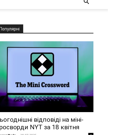
Популярні
ьогоднішні відповіді на міні-
росворди NYT за 18 квітня