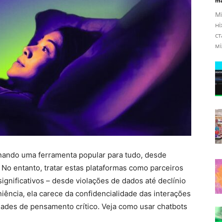
ma
Мі
ні
с
мі
rnando uma ferramenta popular para tudo, desde
No entanto, tratar estas plataformas como parceiros
ignificativos – desde violações de dados até declínio
niência, ela carece da confidencialidade das interações
dades de pensamento crítico. Veja como usar chatbots