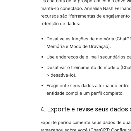
Os chatbots de IA prosperam com o envolvi
mantê-lo conectado. Annalisa Nash Fernande
recursos são “ferramentas de engajamento d
retenção de dados:
Desative as funções de memória (ChatGP
Memória e Modo de Gravação).
Use endereços de e-mail secundários para
Desativar o treinamento do modelo (Cha
> desativá-lo).
Fragmente seus dados alternando entre d
entidade compile um perfil completo.
4. Exporte e revise seus dados
Exporte periodicamente seus dados de qualq
armazenou sobre você (ChatGPT: Configuraç