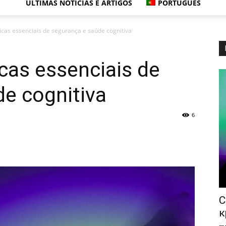
ÚLTIMAS NOTÍCIAS E ARTIGOS
PORTUGUÊS
dicas essenciais de segurança e saúde cognitiva
icas essenciais de
e cognitiva
6
С
к