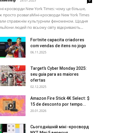
xwelhelp
-
28.07.2025
0
ні-кросворди New York Times: чому це більше,
ж просто розвагаМіні-кросворди New York Times
тали справжнім культурним феноменом. Щодня
льйони людей по всьому світу відкривають...
Fortnite capacita criadores
com vendas de itens no jogo
06.11.2025
Target’s Cyber ​​Monday 2025:
seu guia para as maiores
ofertas
02.12.2025
Amazon Fire Stick 4K Select: $
15 de desconto por tempo...
20.01.2026
Сьогоднішній міні -кросворд
NYT Mini 5 вересня