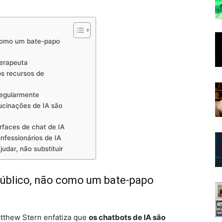
 como um bate-papo
terapeuta
os recursos de
regularmente
lucinações de IA são
rfaces de chat de IA
nfessionários de IA
judar, não substituir
público, não como um bate-papo
atthew Stern enfatiza que
os chatbots de IA são