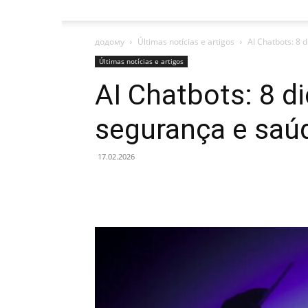
додому
Últimas notícias e artigos
AI Chatbots: 8 
Últimas notícias e artigos
AI Chatbots: 8 d
segurança e saúd
17.02.2026