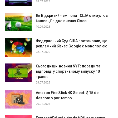
28.07.2025
Як Відкритий чемпіонат США стимулює
інновації підключення Cisco
10.09.2025
Федеральний Суд США постановив, що
рекламний бізнес Google є монополією
28.07.2025
Сьогоднішні новини NYT: поради та
відповіді у спортивному випуску 10
травня...
29.07.2025
Amazon Fire Stick 4K Select: $ 15 de
desconto por tempo...
20.01.2026
ExpressVPN vai além da VPN com novas