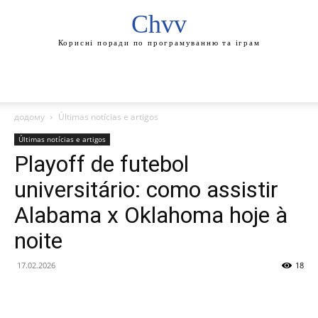
Chvv
Корисні поради по програмуванню та іграм
додому
Últimas notícias e artigos
Últimas notícias e artigos
Playoff de futebol
universitário: como assistir
Alabama x Oklahoma hoje à
noite
17.02.2026
18