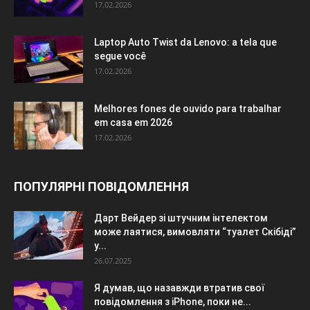
17.02.2026
Laptop Auto Twist da Lenovo: a tela que
segue você
17.02.2026
Melhores fones de ouvido para trabalhar
em casa em 2026
17.02.2026
ПОПУЛЯРНІ ПОВІДОМЛЕННЯ
Дарт Вейдер зі штучним інтелектом
може лаятися, вимовляти “туалет Скібіді”
у...
26.07.2025
Я думав, що назавжди втратив свої
повідомлення з iPhone, поки не...