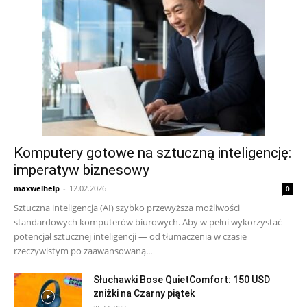
Komputery gotowe na sztuczną inteligencję:
imperatyw biznesowy
maxwelhelp
-
12.02.2026
0
Sztuczna inteligencja (AI) szybko przewyższa możliwości
standardowych komputerów biurowych. Aby w pełni wykorzystać
potencjał sztucznej inteligencji — od tłumaczenia w czasie
rzeczywistym po zaawansowaną...
Słuchawki Bose QuietComfort: 150 USD
zniżki na Czarny piątek