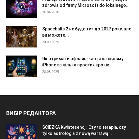
zdrowia od firmy Microsoft do lokalnego...
26.04.2026
Spaceballs 2 не буде тут до 2027 року, але
ви можете...
24.09.2025
Як отримати офлайн-карти на своєму
iPhone за кілька простих кроків
28.08.2025
ВИБІР РЕДАКТОРА
ŚCIEŻKA Kwintesencji: Czy to terapia, czy
tylko astrologia z nową warstwą...