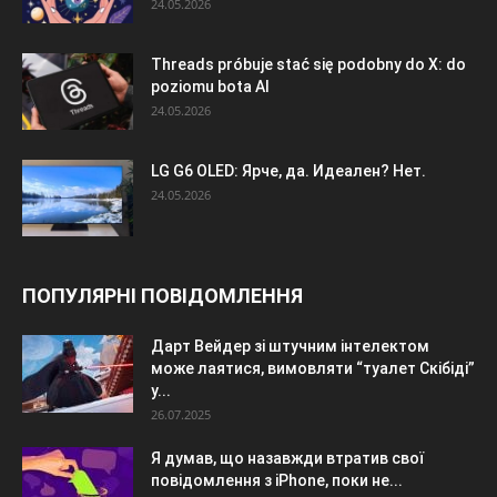
24.05.2026
Threads próbuje stać się podobny do X: do
poziomu bota AI
24.05.2026
LG G6 OLED: Ярче, да. Идеален? Нет.
24.05.2026
ПОПУЛЯРНІ ПОВІДОМЛЕННЯ
Дарт Вейдер зі штучним інтелектом
може лаятися, вимовляти “туалет Скібіді”
у...
26.07.2025
Я думав, що назавжди втратив свої
повідомлення з iPhone, поки не...