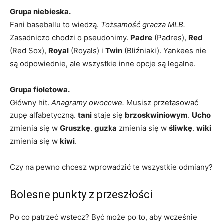
Grupa niebieska.
Fani baseballu to wiedzą.
Tożsamość gracza MLB.
Zasadniczo chodzi o pseudonimy.
Padre
(Padres),
Red
(Red Sox),
Royal
(Royals) i
Twin
(Bliźniaki). Yankees nie
są odpowiednie, ale wszystkie inne opcje są legalne.
Grupa fioletowa.
Główny hit.
Anagramy owocowe.
Musisz przetasować
zupę alfabetyczną.
tani
staje się
brzoskwiniowym
.
Ucho
zmienia się w
Gruszkę
.
guzka
zmienia się w
śliwkę
.
wiki
zmienia się w
kiwi
.
Czy na pewno chcesz wprowadzić te wszystkie odmiany?
Bolesne punkty z przeszłości
Po co patrzeć wstecz? Być może po to, aby wcześnie