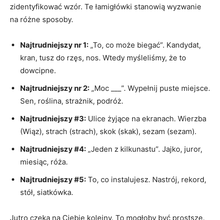
zidentyfikować wzór. Te łamigłówki stanowią wyzwanie
na różne sposoby.
Najtrudniejszy nr 1:
„To, co może biegać”. Kandydat,
kran, tusz do rzęs, nos. Wtedy myśleliśmy, że to
dowcipne.
Najtrudniejszy nr 2:
„Moc ___”. Wypełnij puste miejsce.
Sen, roślina, strażnik, podróż.
Najtrudniejszy #3:
Ulice żyjące na ekranach. Wierzba
(Wiąz), strach (strach), skok (skak), sezam (sezam).
Najtrudniejszy #4:
„Jeden z kilkunastu”. Jajko, juror,
miesiąc, róża.
Najtrudniejszy #5:
To, co instalujesz. Nastrój, rekord,
stół, siatkówka.
Jutro czeka na Ciebie kolejny. To mogłoby być prostsze.