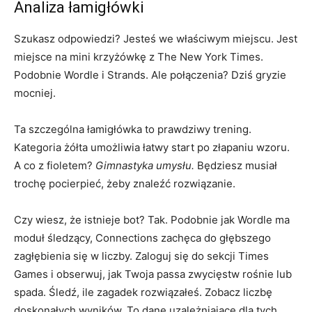
Analiza łamigłówki
Szukasz odpowiedzi? Jesteś we właściwym miejscu. Jest
miejsce na mini krzyżówkę z The New York Times.
Podobnie Wordle i Strands. Ale połączenia? Dziś gryzie
mocniej.
Ta szczególna łamigłówka to prawdziwy trening.
Kategoria żółta umożliwia łatwy start po złapaniu wzoru.
A co z fioletem?
Gimnastyka umysłu.
Będziesz musiał
trochę pocierpieć, żeby znaleźć rozwiązanie.
Czy wiesz, że istnieje bot? Tak. Podobnie jak Wordle ma
moduł śledzący, Connections zachęca do głębszego
zagłębienia się w liczby. Zaloguj się do sekcji Times
Games i obserwuj, jak Twoja passa zwycięstw rośnie lub
spada. Śledź, ile zagadek rozwiązałeś. Zobacz liczbę
doskonałych wyników. To dane uzależniające dla tych,