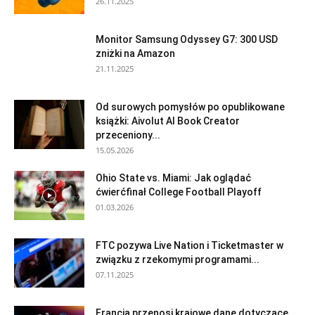
26.11.2025
Monitor Samsung Odyssey G7: 300 USD
zniżki na Amazon
21.11.2025
Od surowych pomysłów po opublikowane
książki: Aivolut AI Book Creator
przeceniony...
15.05.2026
Ohio State vs. Miami: Jak oglądać
ćwierćfinał College Football Playoff
01.03.2026
FTC pozywa Live Nation i Ticketmaster w
związku z rzekomymi programami...
07.11.2025
Francja przenosi krajowe dane dotyczące