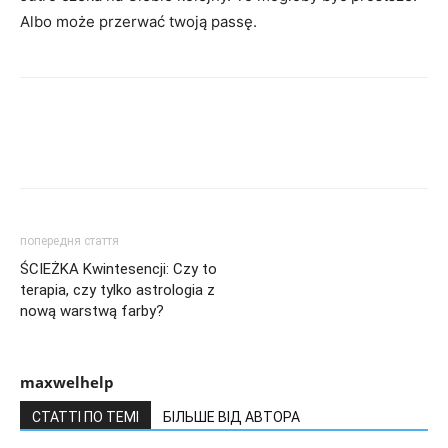
Albo może przerwać twoją passę.
попередня стаття
ŚCIEŻKA Kwintesencji: Czy to
terapia, czy tylko astrologia z
nową warstwą farby?
maxwelhelp
СТАТТІ ПО ТЕМІ
БІЛЬШЕ ВІД АВТОРА