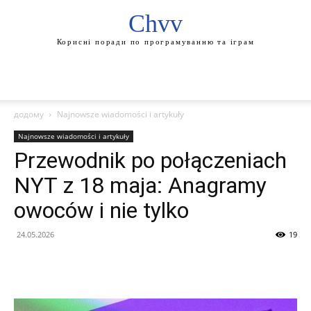
Chvv
Корисні поради по програмуванню та іграм
додому
Najnowsze wiadomości i artykuły
Najnowsze wiadomości i artykuły
Przewodnik po połączeniach
NYT z 18 maja: Anagramy
owoców i nie tylko
24.05.2026
19