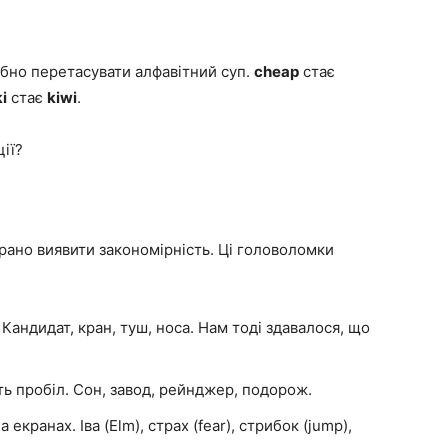
бно перетасувати алфавітний суп.
cheap
стає
i
стає
kiwi
.
ції?
рано виявити закономірність. Ці головоломки
 Кандидат, кран, туш, носа. Нам тоді здавалося, що
ть пробіл. Сон, завод, рейнджер, подорож.
екранах. Іва (Elm), страх (fear), стрибок (jump),