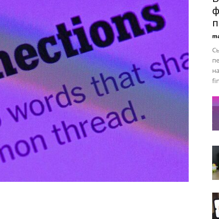
ф
п
ma
Сь
пе
на
fi