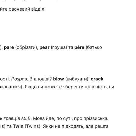
йте овочевий відділ.
),
pare
(обрізати),
pear
(груша) та
père
(батько
ості.
Розрив.
Відповіді?
blow
(вибухати),
crack
люватися). Якщо ви можете зберегти цілісність, ви
ь гравців MLB.
Мова йде, по суті, про прізвиська.
ls) та
Twin
(Twins). Янки не підходять, але решта