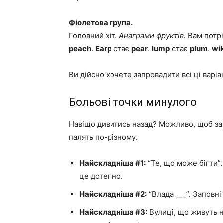
Фіолетова група.
Головний хіт.
Анаграми фруктів.
Вам потрі
peach
.
Earp
стає
pear
.
lump
стає
plum
.
wik
Ви дійсно хочете запровадити всі ці варіа
Больові точки минулого
Навіщо дивитись назад? Можливо, щоб за
палять по-різному.
Найскладніша #1:
“Те, що може бігти”.
це дотепно.
Найскладніша #2:
“Влада ___”. Заповні
Найскладніша #3:
Вулиці, що живуть на 