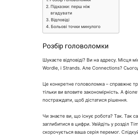
Підказки: перш ніж
вгадувати
Відповіді
Больові точки минулого
Розбір головоломки
Шукаєте відповіді? Ви на адресу. Місця мі
Wordle, і Strands. Але Connections? Сього
Це конкретне головоломка – справжнє тре
тільки ви вловите закономірність. А фіол
постраждати, щоб дістатися рішення.
Чи знаєте ви, що існує робота? Так. Так с
заглибитися в цифри. Увійдіть у розділ Ti
скорочується ваша серія перемог. Слідку