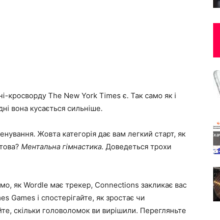
ні-кросворду The New York Times є. Так само як і
дні вона кусається сильніше.
нування. Жовта категорія дає вам легкий старт, як
етова?
Ментальна гімнастика.
Доведеться трохи
амо, як Wordle має трекер, Connections закликає вас
mes Games і спостерігайте, як зростає чи
йте, скільки головоломок ви вирішили. Перегляньте