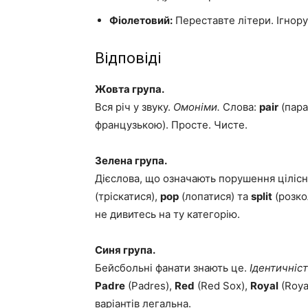
Фіолетовий:
Переставте літери. Ігнору
Відповіді
Жовта група.
Вся річ у звуку.
Омоніми.
Слова:
pair
(пара
французькою). Просте. Чисте.
Зелена група.
Дієслова, що означають порушення цілісн
(тріскатися),
pop
(лопатися) та
split
(розко
не дивитесь на ту категорію.
Синя група.
Бейсбольні фанати знають це.
Ідентичніст
Padre
(Padres),
Red
(Red Sox),
Royal
(Roya
варіантів легальна.