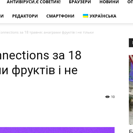
АНТИВІРУСИ,Є СОВЕТИК!
БРАУЗЕРИ
НОВИНИ
ОП
РИ
РЕДАКТОРИ
СМАРТФОНИ
УКРАЇНСЬКА
onnections за 18 травня: анаграми фруктів і не тільки
nections за 18
и фруктів і не
10
Б