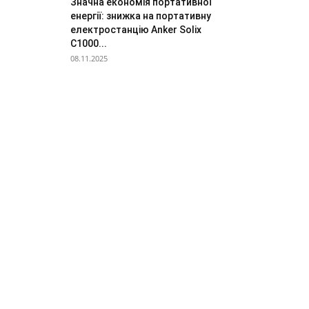
Значна економія портативної
енергії: знижка на портативну
електростанцію Anker Solix
C1000...
08.11.2025