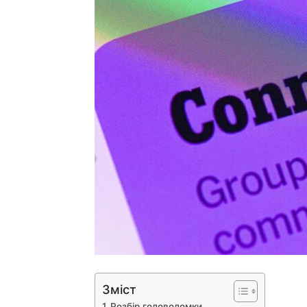
Зміст
Розбір головоломки