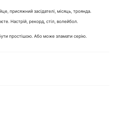
йце, присяжний засідателі, місяць, троянда.
єте. Настрій, рекорд, стіл, волейбол.
бути простішою. Або може зламати серію.