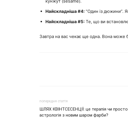
кунжут (sesame).
Найскладніша #4:
“Один із дюжини”. Я
Найскладніша #5:
Те, що ви встановлю
Завтра на вас чекає ще одна. Вона може 
попередня стаття
ШЛЯХ КВІНТСЕСЕНЦІЇ: це терапія чи просто
астрологія з новим шаром фарби?