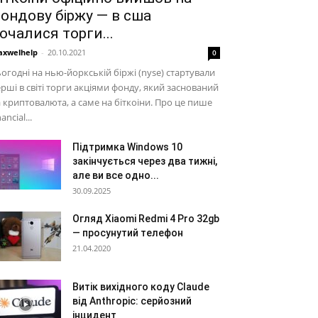
ондову біржу — в сша
очалися торги...
xwelhelp
-
20.10.2021
0
огодні на нью-йоркській біржі (nyse) стартували
рші в світі торги акціями фонду, який заснований
 криптовалюта, а саме на біткоіни. Про це пише
nancial...
Підтримка Windows 10
закінчується через два тижні,
але ви все одно...
30.09.2025
Огляд Xiaomi Redmi 4 Pro 32gb
— просунутий телефон
21.04.2020
Витік вихідного коду Claude
від Anthropic: серйозний
інцидент