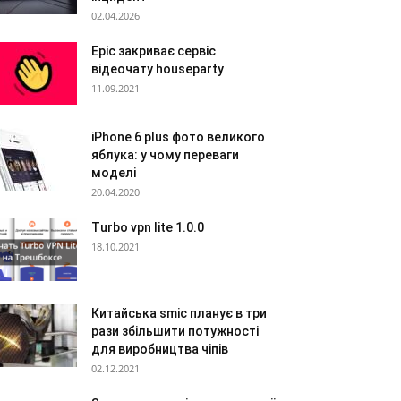
02.04.2026
Epic закриває сервіс
відеочату houseparty
11.09.2021
iPhone 6 plus фото великого
яблука: у чому переваги
моделі
20.04.2020
Turbo vpn lite 1.0.0
18.10.2021
Китайська smic планує в три
рази збільшити потужності
для виробництва чіпів
02.12.2021