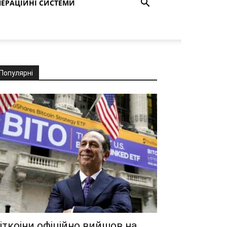
ЕРАЦІЙНІ СИСТЕМИ
Популярні
іткоіни офіційно вийшов на