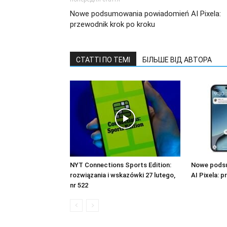
Nowe podsumowania powiadomień AI Pixela:
przewodnik krok po kroku
СТАТТІ ПО ТЕМІ
БІЛЬШЕ ВІД АВТОРА
NYT Connections Sports Edition:
Nowe pods
rozwiązania i wskazówki 27 lutego,
AI Pixela: 
nr 522