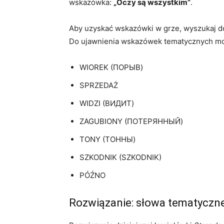
wskazówka:
„Oczy są wszystkim”
.
Aby uzyskać wskazówki w grze, wyszukaj dow
Do ujawnienia wskazówek tematycznych mo
WIOREK (ПОРЫВ)
SPRZEDAŻ
WIDZI (ВИДИТ)
ZAGUBIONY (ПОТЕРЯННЫЙ)
TONY (ТОННЫ)
SZKODNIK (SZKODNIK)
PÓŹNO
Rozwiązanie: słowa tematyczn