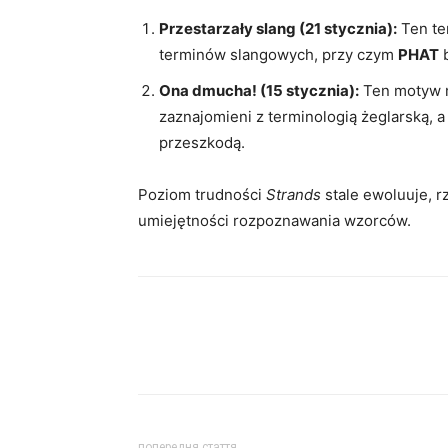
Przestarzały slang (21 stycznia):
Ten te
terminów slangowych, przy czym
PHAT
b
Ona dmucha! (15 stycznia):
Ten motyw ma
zaznajomieni z terminologią żeglarską, a
przeszkodą.
Poziom trudności
Strands
stale ewoluuje, 
umiejętności rozpoznawania wzorców.
попередня стаття