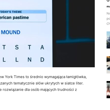
ma
No
po
Ch
New York Times to średnio wymagająca łamigłówka,
anych tematycznie słów ukrytych w siatce liter.
e rozwiązanie dla osób mających trudności z