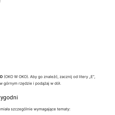
:
KO
(OKO W OKO). Aby go znaleźć, zacznij od litery „E”,
e w górnym rzędzie i podążaj w dół.
tygodni
miała szczególnie wymagające tematy: