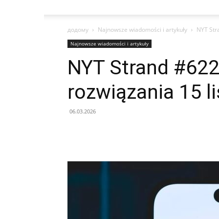
додому
Najnowsze wiadomości i artykuły
NYT Str
Najnowsze wiadomości i artykuły
NYT Strand #622
rozwiązania 15 l
06.03.2026