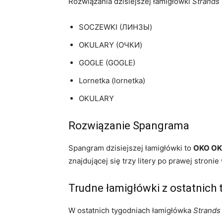
Rozwiązania dzisiejszej łamigłówki
Strands
SOCZEWKI (ЛИНЗЫ)
OKULARY (ОЧКИ)
GOGLE (GOGLE)
Lornetka (lornetka)
OKULARY
Rozwiązanie Spangrama
Spangram dzisiejszej łamigłówki to
OKO O
znajdującej się trzy litery po prawej stroni
Trudne łamigłówki z ostatnich 
W ostatnich tygodniach łamigłówka
Strands