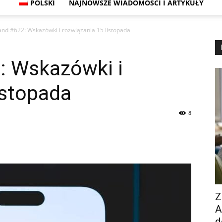
POLSKI
NAJNOWSZE WIADOMOŚCI I ARTYKUŁY
and #622: Wskazówki i rozwiązania 15 listopada
: Wskazówki i
istopada
8
Z
A
d