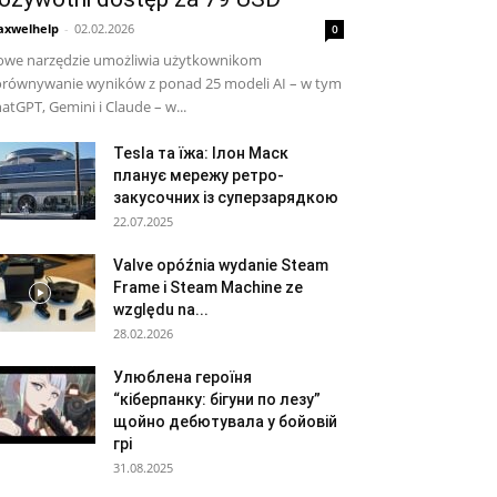
xwelhelp
-
02.02.2026
0
we narzędzie umożliwia użytkownikom
równywanie wyników z ponad 25 modeli AI – w tym
atGPT, Gemini i Claude – w...
Tesla та їжа: Ілон Маск
планує мережу ретро-
закусочних із суперзарядкою
22.07.2025
Valve opóźnia wydanie Steam
Frame i Steam Machine ze
względu na...
28.02.2026
Улюблена героїня
“кіберпанку: бігуни по лезу”
щойно дебютувала у бойовій
грі
31.08.2025