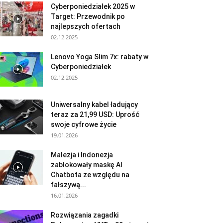
Cyberponiedziałek 2025 w
Target: Przewodnik po
najlepszych ofertach
02.12.2025
Lenovo Yoga Slim 7x: rabaty w
Cyberponiedziałek
02.12.2025
Uniwersalny kabel ładujący
teraz za 21,99 USD: Uprość
swoje cyfrowe życie
19.01.2026
Malezja i Indonezja
zablokowały maskę AI
Chatbota ze względu na
fałszywą...
16.01.2026
Rozwiązania zagadki