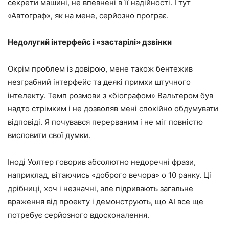
секрети машині, не впевнені в її надійності. І тут
«Автограф», як на мене, серйозно програє.
Недолугий інтерфейс і «застарілі» дзвінки
Окрім проблем із довірою, мене також бентежив
незграбний інтерфейс та деякі примхи штучного
інтелекту. Темп розмови з «біографом» Вальтером був
надто стрімким і не дозволяв мені спокійно обдумувати
відповіді. Я почувався перерваним і не міг повністю
висловити свої думки.
Іноді Уолтер говорив абсолютно недоречні фрази,
наприклад, вітаючись «доброго вечора» о 10 ранку. Ці
дрібниці, хоч і незначні, але підривають загальне
враження від проекту і демонструють, що AI все ще
потребує серйозного вдосконалення.