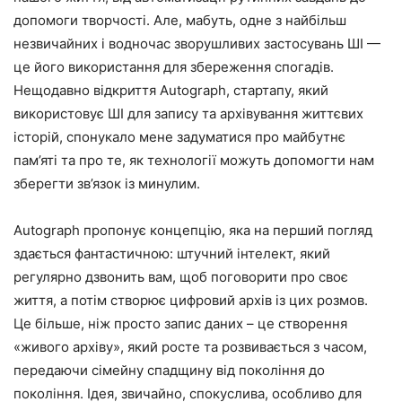
допомоги творчості. Але, мабуть, одне з найбільш
незвичайних і водночас зворушливих застосувань ШІ —
це його використання для збереження спогадів.
Нещодавно відкриття Autograph, стартапу, який
використовує ШІ для запису та архівування життєвих
історій, спонукало мене задуматися про майбутнє
пам’яті та про те, як технології можуть допомогти нам
зберегти зв’язок із минулим.
Autograph пропонує концепцію, яка на перший погляд
здається фантастичною: штучний інтелект, який
регулярно дзвонить вам, щоб поговорити про своє
життя, а потім створює цифровий архів із цих розмов.
Це більше, ніж просто запис даних – це створення
«живого архіву», який росте та розвивається з часом,
передаючи сімейну спадщину від покоління до
покоління. Ідея, звичайно, спокуслива, особливо для