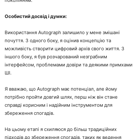
поколінням.
Особистий досвід і думки:
Використання Autograph залишило у мене змішані
почуття. З одного боку, я оцінив концепцію та
можливість створити цифровий архів свого життя. З
іншого боку, я був розчарований незграбним
інтерфейсом, проблемами довіри та деякими примхами
ШІ.
Я вважаю, що Autograph має потенціал, але йому
потрібно пройти довгий шлях, перш ніж він стане
справді корисним і надійним інструментом для
збереження спогадів.
На цьому етапі я схиляюся до більш традиційних
підходів до збереження спогадів, таких як ведення