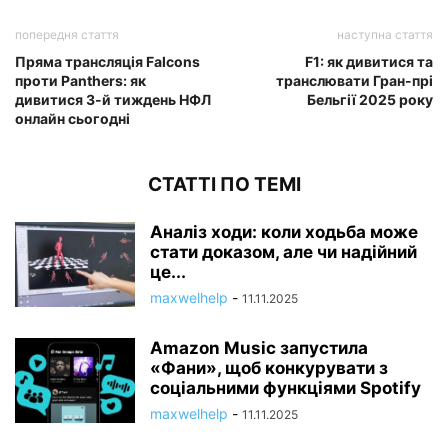
попередня стаття
наступна стаття
Пряма трансляція Falcons
F1: як дивитися та
проти Panthers: як
транслювати Гран-прі
дивитися 3-й тиждень НФЛ
Бельгії 2025 року
онлайн сьогодні
СТАТТІ ПО ТЕМІ
Аналіз ходи: коли ходьба може
стати доказом, але чи надійний
це...
maxwelhelp
-
11.11.2025
Amazon Music запустила
«Фани», щоб конкурувати з
соціальними функціями Spotify
maxwelhelp
-
11.11.2025