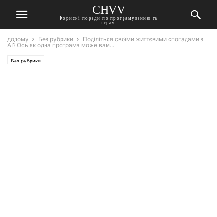
CHVV
Корисні поради по програмуванню та
іграм
додому
Без рубрики
Поділіться своїми життєвими спогадами з
AI? Ось як одна програма може вам...
Без рубрики