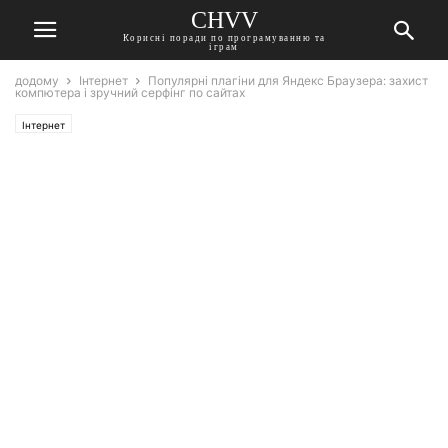
CHVV
Корисні поради по програмуванню та
іграм
додому
Інтернет
Популярні плагіни для Яндекс Браузера: захист
компютера і зручний серфінг по сайтах
Інтернет