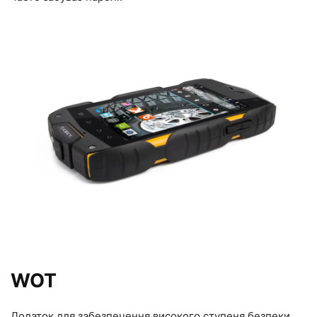
WOT
Додаток для забезпечення високого ступеня безпеки