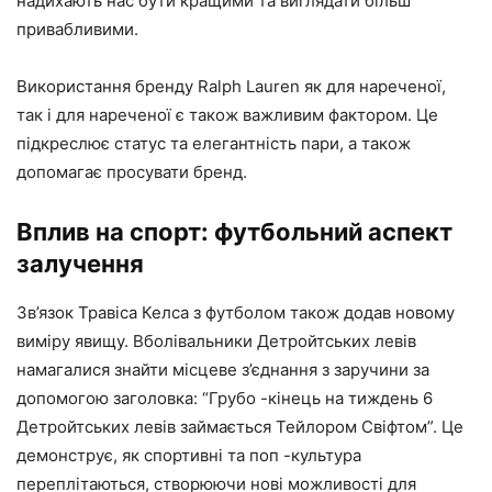
надихають нас бути кращими та виглядати більш
привабливими.
Використання бренду Ralph Lauren як для нареченої,
так і для нареченої є також важливим фактором. Це
підкреслює статус та елегантність пари, а також
допомагає просувати бренд.
Вплив на спорт: футбольний аспект
залучення
Зв’язок Травіса Келса з футболом також додав новому
виміру явищу. Вболівальники Детройтських левів
намагалися знайти місцеве з’єднання з заручини за
допомогою заголовка: “Грубо -кінець на тиждень 6
Детройтських левів займається Тейлором Свіфтом”. Це
демонструє, як спортивні та поп -культура
переплітаються, створюючи нові можливості для