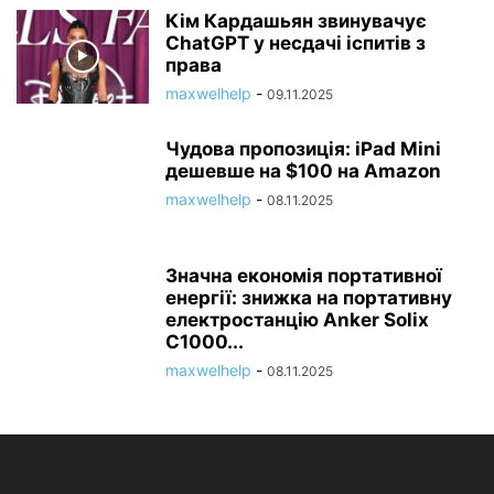
Кім Кардашьян звинувачує
ChatGPT у несдачі іспитів з
права
maxwelhelp
-
09.11.2025
Чудова пропозиція: iPad Mini
дешевше на $100 на Amazon
maxwelhelp
-
08.11.2025
Значна економія портативної
енергії: знижка на портативну
електростанцію Anker Solix
C1000...
maxwelhelp
-
08.11.2025