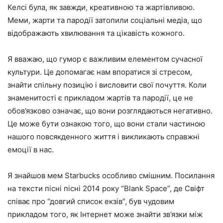
Келсі була, як завжди, креативною та жартівливою.
Меми, жарти та пародії затопили соціальні медіа, що
відображають хвилювання та цікавість кожного.
Я вважаю, що гумор є важливим елементом сучасної
культури. Це допомагає нам впоратися зі стресом,
знайти спільну позицію і висловити свої почуття. Коли
знаменитості є прикладом жартів та пародії, це не
обов’язково означає, що вони розглядаються негативно.
Це може бути ознакою того, що вони стали частиною
нашого повсякденного життя і викликають справжні
емоції в нас.
Я знайшов мем Starbucks особливо смішним. Посилання
на тексти пісні пісні 2014 року “Blank Space”, де Свіфт
співає про “довгий список екзів”, був чудовим
прикладом того, як Інтернет може знайти зв’язки між