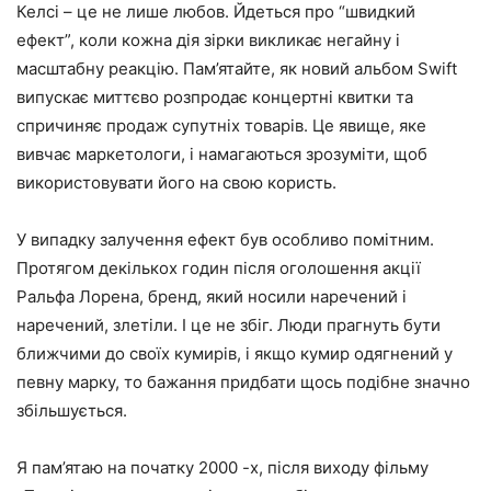
Келсі – це не лише любов. Йдеться про “швидкий
ефект”, коли кожна дія зірки викликає негайну і
масштабну реакцію. Пам’ятайте, як новий альбом Swift
випускає миттєво розпродає концертні квитки та
спричиняє продаж супутніх товарів. Це явище, яке
вивчає маркетологи, і намагаються зрозуміти, щоб
використовувати його на свою користь.
У випадку залучення ефект був особливо помітним.
Протягом декількох годин після оголошення акції
Ральфа Лорена, бренд, який носили наречений і
наречений, злетіли. І це не збіг. Люди прагнуть бути
ближчими до своїх кумирів, і якщо кумир одягнений у
певну марку, то бажання придбати щось подібне значно
збільшується.
Я пам’ятаю на початку 2000 -х, після виходу фільму