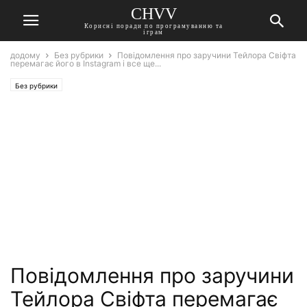
CHVV
Корисні поради по програмуванню та
іграм
додому
Без рубрики
Повідомлення про заручини Тейлора Свіфта
перемагає його в Instagram і все ще...
Без рубрики
Повідомлення про заручини
Тейлора Свіфта перемагає