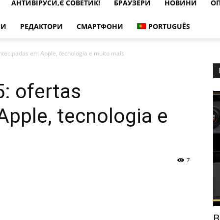
АНТИВІРУСИ,Є СОВЕТИК!
БРАУЗЕРИ
НОВИНИ
ОП
РИ
РЕДАКТОРИ
СМАРТФОНИ
PORTUGUÊS
antecipadas em Apple, tecnologia e muito mais
5: ofertas
pple, tecnologia e
7
В