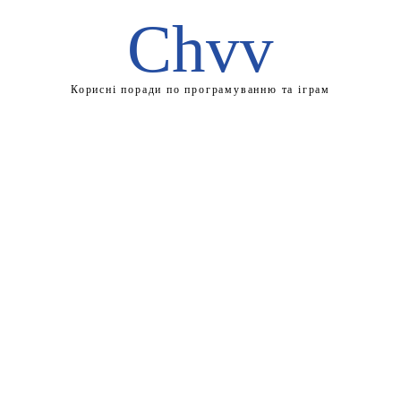
Chvv
Корисні поради по програмуванню та іграм