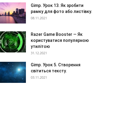
Gimp. Урок 13. Як зробити
рамку для фото або листівку.
08.11.2021
Razer Game Booster — Як
користуватися популярною
утилітою
31.12.2021
Gimp. Урок 5. Створення
світиться тексту.
03.11.2021