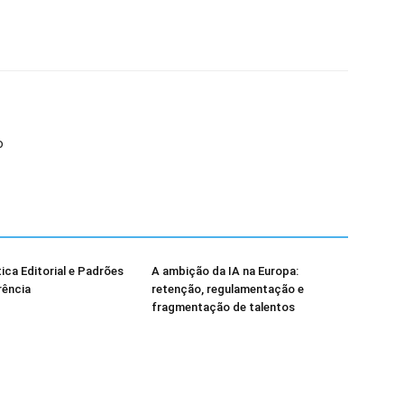
o
ica Editorial e Padrões
A ambição da IA na Europa:
rência
retenção, regulamentação e
fragmentação de talentos