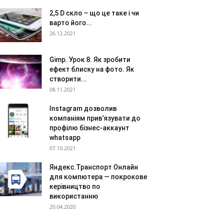
2,5 D скло – що це таке і чи
варто його...
26.12.2021
Gimp. Урок 8. Як зробити
ефект блиску на фото. Як
створити...
08.11.2021
Instagram дозволив
компаніям прив’язувати до
профілю бізнес-аккаунт
whatsapp
07.10.2021
Яндекс.Транспорт Онлайн
для компютера — покрокове
керівництво по
використанню
20.04.2020