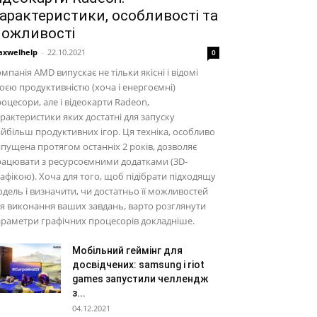
арактеристики, особливості та
ожливості
xwelhelp
-
22.10.2021
0
мпанія AMD випускає не тільки якісні і відомі
оєю продуктивністю (хоча і енергоємні)
оцесори, але і відеокарти Radeon,
рактеристики яких достатні для запуску
йбільш продуктивних ігор. Ця техніка, особливо
пущена протягом останніх 2 років, дозволяє
ацювати з ресурсоємними додатками (3D-
афікою). Хоча для того, щоб підібрати підходящу
дель і визначити, чи достатньо її можливостей
я виконання ваших завдань, варто розглянути
раметри графічних процесорів докладніше.
Мобільний геймінг для
досвідчених: samsung і riot
games запустили челлендж
з...
04.12.2021