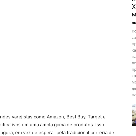
Х
м
ma
Ко
св
пр
ха
на
ви
пр
гр
мо
дл
па
ndes varejistas como Amazon, Best Buy, Target e
nificativos em uma ampla gama de produtos. Isso
agora, em vez de esperar pela tradicional correria de