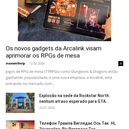
Os novos gadgets da Arcalink visam
aprimorar os RPGs de mesa
maxwelhelp
-
12.02.2026
0
Jogos de RPG de mesa (TTRPGs) como Dungeons & Dragons estão
ganhando popularidade, e uma nova empresa, a Arcalink, está
entrando no mercado com...
Explosão na sede da Rockstar North:
nenhum atraso esperado para GTA...
22.01.2026
Телефон Трампа Виглядає Ось Так. Ні,
Зачекайте, Він Виглядає Так