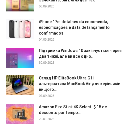
08.09.2025
iPhone 17e: detalhes da encomenda,
especificações e data de lançamento
confirmados
04.03.2026
Підтримка Windows 10 закінчується через
два тижні, але ви все одно...
30.09.2025
Огляд HP EliteBook Ultra G1i:
альтернатива MacBook Air для керівників
вищого...
07.09.2025
Amazon Fire Stick 4K Select: $ 15 de
desconto por tempo...
20.01.2026