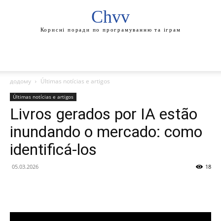
Chvv
Корисні поради по програмуванню та іграм
додому
Últimas notícias e artigos
Últimas notícias e artigos
Livros gerados por IA estão
inundando o mercado: como
identificá-los
05.03.2026
18