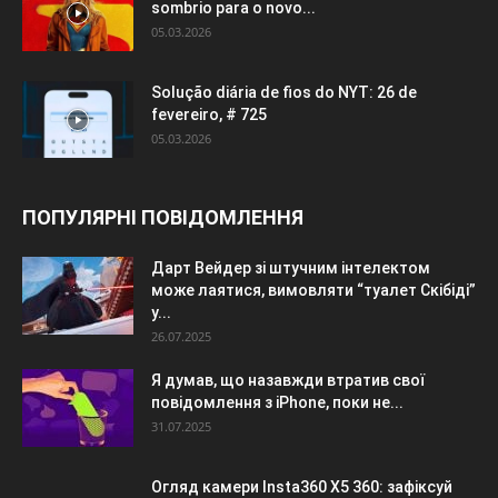
sombrio para o novo...
05.03.2026
Solução diária de fios do NYT: 26 de
fevereiro, # 725
05.03.2026
ПОПУЛЯРНІ ПОВІДОМЛЕННЯ
Дарт Вейдер зі штучним інтелектом
може лаятися, вимовляти “туалет Скібіді”
у...
26.07.2025
Я думав, що назавжди втратив свої
повідомлення з iPhone, поки не...
31.07.2025
Огляд камери Insta360 X5 360: зафіксуй