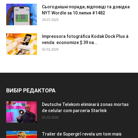
Сьогоднішні поради, відповіді та довідка
NYT Wordle за 10 липня #1482
29.07.2025
Impressora fotográfica Kodak Dock Plus à
venda: economize $ 39 na...
02.02.2026
ВИБІР РЕДАКТОРА
Deutsche Telekom eliminará zonas mortas
de celular com parceria Starlink
05.03.2026
Trailer de Supergirl revela um tom mais