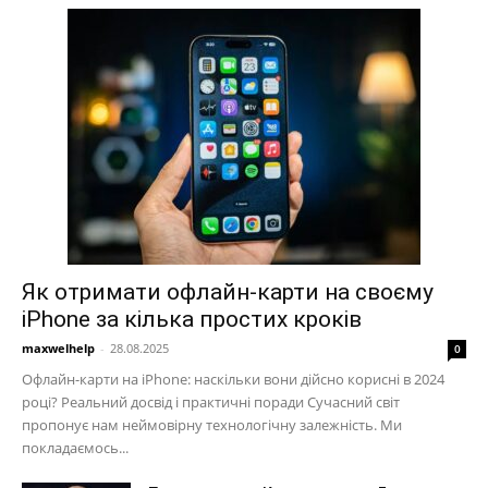
Як отримати офлайн-карти на своєму
iPhone за кілька простих кроків
maxwelhelp
-
28.08.2025
0
Офлайн-карти на iPhone: наскільки вони дійсно корисні в 2024
році? Реальний досвід і практичні поради Сучасний світ
пропонує нам неймовірну технологічну залежність. Ми
покладаємось...