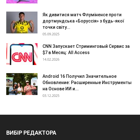
Як дивитися матч Флуміненсе проти
дортмундська «Боруссія» з будь-якої
точки світу...
05.09.2025
CNN Запускает Стриминговый Сервис за
$7 в Месяц: All Access
14.02.2026
Android 16 Получил Значительное
Обновление: Расширенные Инструменты
на Основе ИИ и...
03.12.2025
ВИБІР РЕДАКТОРА