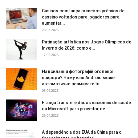
Casinos.com lança primeiros prêmios de
cassino voltados para jogadores para
aumentar...
25.03.2026
Patinação artística nos Jogos Olímpicos de
Inverno de 2026: como e...
17.02.2026
Надсилання фотографій оголеної
природи? Чому ваш Android може
автоматично розмивати їх
03.09.2025
França transfere dados nacionais de saúde
da Microsoft para provedor de...
26.04.2026
A dependência dos EUA da China para o