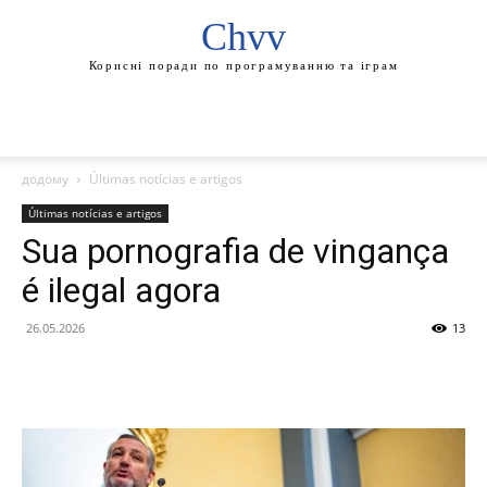
Chvv
Корисні поради по програмуванню та іграм
додому
Últimas notícias e artigos
Últimas notícias e artigos
Sua pornografia de vingança
é ilegal agora
26.05.2026
13