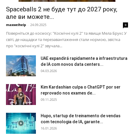
Spaceballs 2 не буде тут до 2027 року,
але ви можете...
maxwelhelp
-
24.09.2025
0
Поверніться до космосу: "Космічні кулі 2" та явище Мела Брукс У
світі, де нащадки та перезавантаження стали нормою, звістка
про "космічні кулі 2" звучала...
UAE expandirá rapidamente a infraestrutura
de IA com novos data centers...
04.03.2026
Kim Kardashian culpa o ChatGPT por ser
reprovado nos exames de...
09.11.2025
Hupo, startup de treinamento de vendas
com tecnologia de IA, garante...
16.01.2026