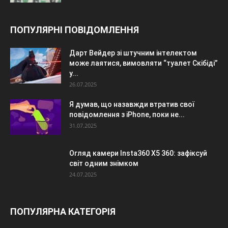
ПОПУЛЯРНІ ПОВІДОМЛЕННЯ
Дарт Вейдер зі штучним інтелектом
може лаятися, вимовляти “туалет Скібіді”
у...
26.07.2025
Я думав, що назавжди втратив свої
повідомлення з iPhone, поки не...
31.07.2025
Огляд камери Insta360 X5 360: зафіксуй
світ одним знімком
24.07.2025
ПОПУЛЯРНА КАТЕГОРІЯ