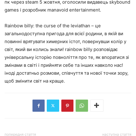
пк через steam 5 жовтня, оголосили видавець skybound
games і розробник manavoid entertainment.
Rainbow billy: the curse of the leviathan – це
загальнодоступна пригода для всієї родини, в якій ви
повинні врятувати химерних істот, повернувши колір у
світ, який ви колись знали! rainbow billy розповідає
універсальну історію повноліття про те, як впоратися зі
змінами в світі і прийняти себе та інших навколо нас!
іноді достатньо розмови, співчуття та нової точки зору,
щоб змінити світ на краще.
попередня стаття
наступна стаття