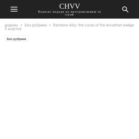
CHVV
Корисні поради по програмуванню та
іграм
додому
Без рубрики
Rainbow billy: the curse of the leviathan вийде
5 жовтня
Без рубрики