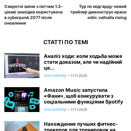
Секретні зміни з патчем 1.3-
Тур по мідгарду-новий
цікаві знахідки користувача
трейлер демонструє краси
в cyberpunk 2077 після
odin: valhalla rising
оновлення
СТАТТІ ПО ТЕМІ
Аналіз ходи: коли ходьба може
стати доказом, але чи надійний
це...
maxwelhelp
-
11.11.2025
Amazon Music запустила
«Фани», щоб конкурувати з
соціальними функціями Spotify
maxwelhelp
-
11.11.2025
Нахождение лучших фитнес-
трекеров для тренировок на