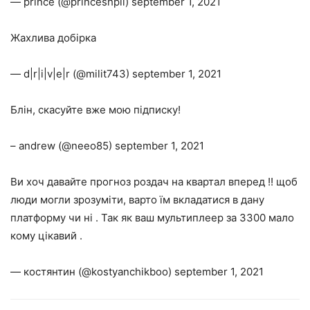
— prince (@princeshpil) september 1, 2021
Жахлива добірка
— d|r|i|v|e|r (@milit743) september 1, 2021
Блін, скасуйте вже мою підписку!
– andrew (@neeo85) september 1, 2021
Ви хоч давайте прогноз роздач на квартал вперед !! щоб
люди могли зрозуміти, варто їм вкладатися в дану
платформу чи ні . Так як ваш мультиплеер за 3300 мало
кому цікавий .
— костянтин (@kostyanchikboo) september 1, 2021