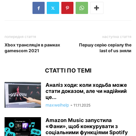
попередня стаття
наступна стаття
Xbox трансляція в рамках
Першу серію серіалу the
gamescom 2021
last of us зняли
СТАТТІ ПО ТЕМІ
Аналіз ходи: коли ходьба може
стати доказом, але чи надійний
це...
maxwelhelp
-
11.11.2025
Amazon Music запустила
«Фани», щоб конкурувати з
соціальними функціями Spotify