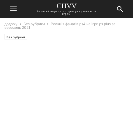
CHVV
Корисні поради по програмуванню та
іграм
додому
Без рубрики
Реакція фанатів ps4 на ігри ps plus за
вересень 2021
Без рубрики