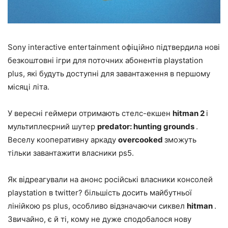
Sony interactive entertainment офіційно підтвердила нові
безкоштовні ігри для поточних абонентів playstation
plus, які будуть доступні для завантаження в першому
місяці літа.
У вересні геймери отримають стелс-екшен
hitman 2
і
мультиплеєрний шутер
predator: hunting grounds
.
Веселу кооперативну аркаду
overcooked
зможуть
тільки завантажити власники ps5.
Як відреагували на анонс російські власники консолей
playstation в twitter? більшість досить майбутньої
лінійкою ps plus, особливо відзначаючи сиквел
hitman
.
Звичайно, є й ті, кому не дуже сподобалося нову