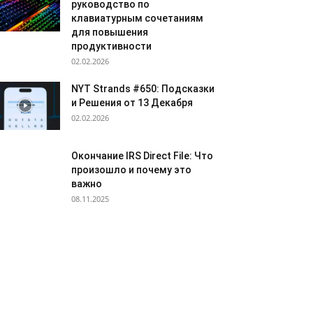
руководство по
клавиатурным сочетаниям
для повышения
продуктивности
02.02.2026
NYT Strands #650: Подсказки
и Решения от 13 Декабря
02.02.2026
Окончание IRS Direct File: Что
произошло и почему это
важно
08.11.2025