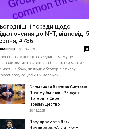
ьогоднішні поради щодо
ідключення до NYT, відповіді 5
ерпня, #786
xwelhelp
-
07.09.2025
0
nnections: Мистецтво З'єднань і чому це
ловоломка, яка захопила світ Останнім часом я
е частіше бачу, як люди обговорюють гру
nnections у соціальних мережах....
Сломанная Визовая Система:
Почему Америка Рискует
Потерять Своё
Преимущество
30.11.2025
Предпросмотр Лиги
Чемпионов: «Атлетик» –