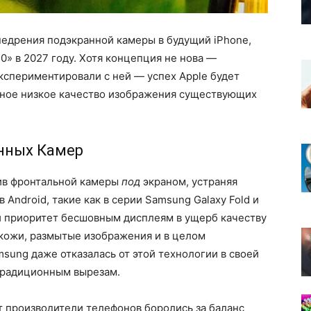
внедрения подэкранной камеры в будущий iPhone,
» в 2027 году. Хотя концепция не нова —
кспериментировали с ней — успех Apple будет
тное низкое качество изображения существующих
нных Камер
ив фронтальной камеры
под
экраном, устраняя
 Android, такие как в серии Samsung Galaxy Fold и
ли приоритет бесшовным дисплеям в ущерб качеству
 кожи, размытые изображения и в целом
sung даже отказалась от этой технологии в своей
 традиционным вырезам.
т производители телефонов боролись за баланс