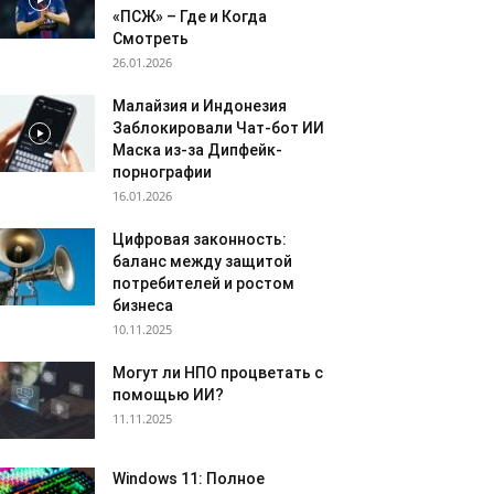
«ПСЖ» – Где и Когда
Смотреть
26.01.2026
Малайзия и Индонезия
Заблокировали Чат-бот ИИ
Маска из-за Дипфейк-
порнографии
16.01.2026
Цифровая законность:
баланс между защитой
потребителей и ростом
бизнеса
10.11.2025
Могут ли НПО процветать с
помощью ИИ?
11.11.2025
Windows 11: Полное