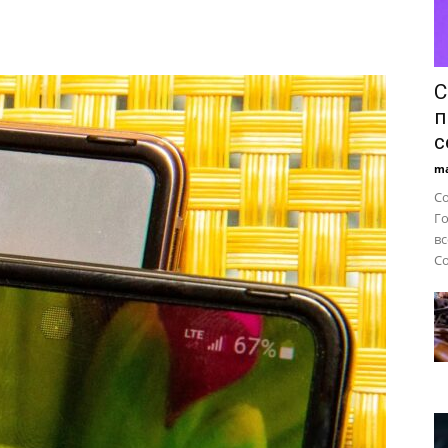
рыночных
С
п
с
ma
трендов
Co
Го
вс
Co