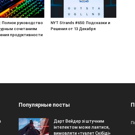
: Полное руководство
NYT Strands #650: Подсказки и
турным сочетаниям
Решения от 13 Декабря
ения продуктивности
Популярные посты
П
в
Дарт Вейдер зі штучним
П
інтелектом може лаятися,
вимовляти «туалет Скібіді»