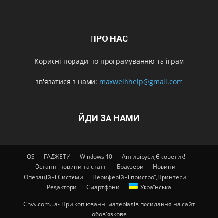
ПРО НАС
Корисні поради по програмуванню та іграм
зв'язатися з нами:
maxwelhhelp@gmail.com
ЙДИ ЗА НАМИ
iOS
ГАДЖЕТИ
Windows 10
Антивіруси,Є советик!
Останні новини та статті
Браузери
Новини
Операційні Системи
Периферійні пристрої,Принтери
Редактори
Смартфони
Українська
Chvv.com.ua- При копіюванні матеріалів посилання на сайт
обов'язкове