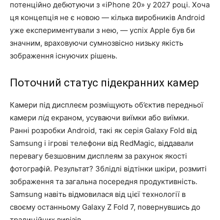
потенційно дебютуючи з «iPhone 20» у 2027 році. Хоча
ця концепція не є новою — кілька виробників Android
уже експериментували з нею, — успіх Apple був би
значним, враховуючи сумнозвісно низьку якість
зображення існуючих рішень.
Поточний статус підекранних камер
Камери під дисплеєм розміщують об’єктив передньої
камери
під
екраном, усуваючи виїмки або виїмки.
Ранні розробки Android, такі як серія Galaxy Fold від
Samsung і ігрові телефони від RedMagic, віддавали
перевагу безшовним дисплеям за рахунок якості
фотографій. Результат? Зблідлі відтінки шкіри, розмиті
зображення та загальна посередня продуктивність.
Samsung навіть відмовилася від цієї технології в
своєму останньому Galaxy Z Fold 7, повернувшись до
традиційних вирізів.