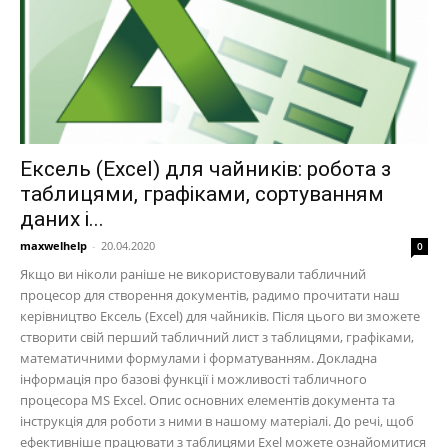
Ексель (Excel) для чайників: робота з
таблицями, графіками, сортуванням
даних і...
maxwelhelp
-
20.04.2020
0
Якщо ви ніколи раніше не використовували табличний
процесор для створення документів, радимо прочитати наш
керівництво Ексель (Excel) для чайників. Після цього ви зможете
створити свій перший табличний лист з таблицями, графіками,
математичними формулами і форматуванням. Докладна
інформація про базові функції і можливості табличного
процесора MS Excel. Опис основних елементів документа та
інструкція для роботи з ними в нашому матеріалі. До речі, щоб
ефективніше працювати з таблицями Exel можете ознайомитися