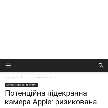
ШІ
та
аналіз
ринкових
додому
Останні новини та статті
Останні новини та статті
трендів
Потенційна підекранна
камера Apple: ризикована