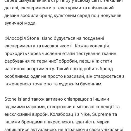
серед шанувальників стрітвіру у всьому світі. Унікальні
деталі, експерименти з текстурами та впізнаваний
дизайн зробили бренд культовим серед поціновувачів
вуличної моди.
Філософія Stone Island будується на поєднанні
експерименту та високої якості. Кожна колекція
проходить через численні етапи тестування тканин,
фарбування та термічної обробки, перш ніж стати
частиною асортименту. Такий підхід робить бренд
особливим: одяг не просто красивий, він створюється з
інженерною точністю та художнім баченням.
Stone Island також активно співпрацює з іншими
відомими марками, створюючи лімітовані колекції та
ексклюзивні вироби. Колаборації з Nike, Supreme та
іншими брендами підкреслюють здатність марки
залишатися актуальною, не втрачаючи своєї унікальної