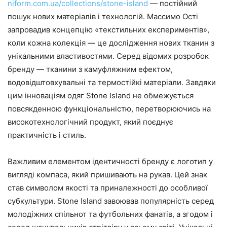
niform.com.ua/collections/stone-island
— постійний
пошук нових матеріалів і технологій. Массимо Ості
запровадив концепцію «текстильних експериментів»,
коли кожна колекція — це дослідження нових тканин з
унікальними властивостями. Серед відомих розробок
бренду — тканини з камуфляжним ефектом,
водовідштовхувальні та термостійкі матеріали. Завдяки
цим інноваціям одяг Stone Island не обмежується
повсякденною функціональністю, перетворюючись на
високотехнологічний продукт, який поєднує
практичність і стиль.
Важливим елементом ідентичності бренду є логотип у
вигляді компаса, який пришивають на рукав. Цей знак
став символом якості та приналежності до особливої
субкультури. Stone Island завоював популярність серед
молодіжних спільнот та футбольних фанатів, а згодом і