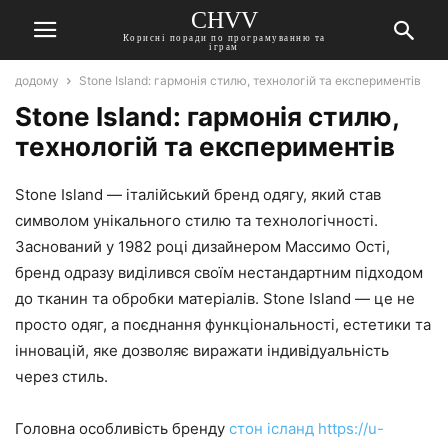
CHVV
Корисні поради по програмуванню та
іграм
додому
Stone Island: гармонія стилю, технологій та експериментів
Stone Island: гармонія стилю,
технологій та експериментів
Stone Island — італійський бренд одягу, який став
символом унікального стилю та технологічності.
Заснований у 1982 році дизайнером Массимо Ості,
бренд одразу виділився своїм нестандартним підходом
до тканин та обробки матеріалів. Stone Island — це не
просто одяг, а поєднання функціональності, естетики та
інновацій, яке дозволяє виражати індивідуальність
через стиль.
Головна особливість бренду
стон ісланд https://u-