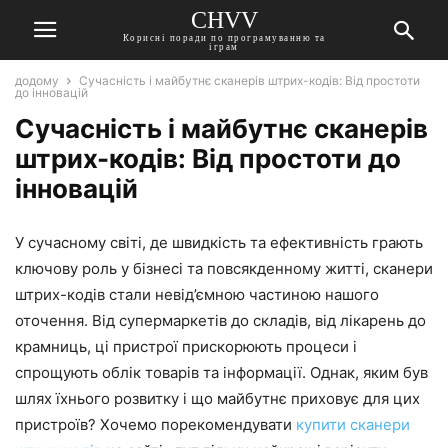
CHVV
Корисні поради по програмуванню та
іграм
додому
Сучасність і майбутнє сканерів штрих-кодів: Від простоти
до інновацій
Сучасність і майбутнє сканерів
штрих-кодів: Від простоти до
інновацій
У сучасному світі, де швидкість та ефективність грають
ключову роль у бізнесі та повсякденному житті, сканери
штрих-кодів стали невід’ємною частиною нашого
оточення. Від супермаркетів до складів, від лікарень до
крамниць, ці пристрої прискорюють процеси і
спрощують облік товарів та інформації. Однак, яким був
шлях їхнього розвитку і що майбутнє приховує для цих
пристроїв? Хочемо порекомендувати
купити сканери