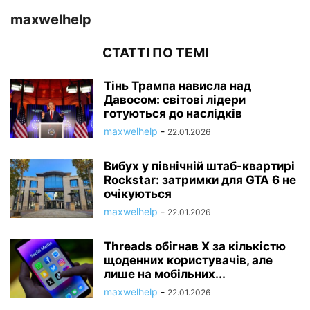
maxwelhelp
СТАТТІ ПО ТЕМІ
Тінь Трампа нависла над
Давосом: світові лідери
готуються до наслідків
maxwelhelp
-
22.01.2026
Вибух у північній штаб-квартирі
Rockstar: затримки для GTA 6 не
очікуються
maxwelhelp
-
22.01.2026
Threads обігнав X за кількістю
щоденних користувачів, але
лише на мобільних...
maxwelhelp
-
22.01.2026