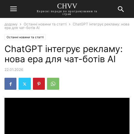
CHVV
Корисні поради по програмуванню та
іграм
додому
Останні новини та статті
ChatGPT інтегрує рекламу: нова
ера для чат-ботів AI
Останні новини та статті
ChatGPT інтегрує рекламу:
нова ера для чат-ботів AI
22.01.2026