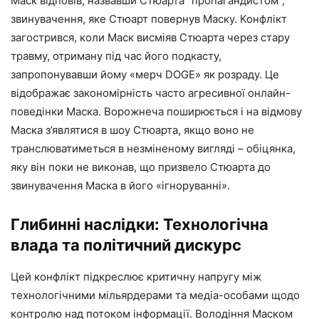
Маск відповів, назвавши Стюарта “пропагандистом”,
звинувачення, яке Стюарт повернув Маску. Конфлікт
загострився, коли Маск висміяв Стюарта через стару
травму, отриману під час його подкасту,
запропонувавши йому «мерч DOGE» як розраду. Це
відображає закономірність часто агресивної онлайн-
поведінки Маска. Ворожнеча поширюється і на відмову
Маска з’являтися в шоу Стюарта, якщо воно не
транслюватиметься в незміненому вигляді – обіцянка,
яку він поки не виконав, що призвело Стюарта до
звинувачення Маска в його «ігноруванні».
Глибинні наслідки: Технологічна
влада та політичний дискурс
Цей конфлікт підкреслює критичну напругу між
технологічними мільярдерами та медіа-особами щодо
контролю над потоком інформації. Володіння Маском