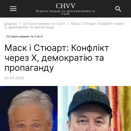
CHVV
Корисні поради по програмуванню та
іграм
додому
Останні новини та статті
Маск і Стюарт: Конфлікт через
X, демократію та пропаганду
Останні новини та статті
Маск і Стюарт: Конфлікт
через X, демократію та
пропаганду
20.03.2026