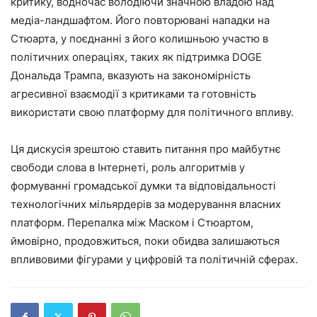
критику, водночас володіючи значною владою над
медіа-ландшафтом. Його повторювані нападки на
Стюарта, у поєднанні з його колишньою участю в
політичних операціях, таких як підтримка DOGE
Дональда Трампа, вказують на закономірність
агресивної взаємодії з критиками та готовність
використати свою платформу для політичного впливу.
Ця дискусія зрештою ставить питання про майбутнє
свободи слова в Інтернеті, роль алгоритмів у
формуванні громадської думки та відповідальності
технологічних мільярдерів за модерування власних
платформ. Перепалка між Маском і Стюартом,
ймовірно, продовжиться, поки обидва залишаються
впливовими фігурами у цифровій та політичній сферах.