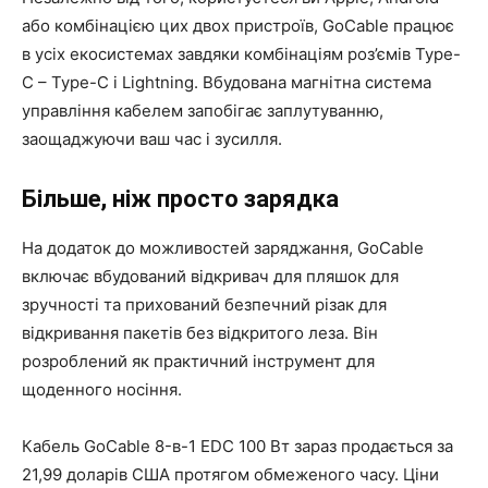
або комбінацією цих двох пристроїв, GoCable працює
в усіх екосистемах завдяки комбінаціям роз’ємів Type-
C – Type-C і Lightning. Вбудована магнітна система
управління кабелем запобігає заплутуванню,
заощаджуючи ваш час і зусилля.
Більше, ніж просто зарядка
На додаток до можливостей заряджання, GoCable
включає вбудований відкривач для пляшок для
зручності та прихований безпечний різак для
відкривання пакетів без відкритого леза. Він
розроблений як практичний інструмент для
щоденного носіння.
Кабель GoCable 8-в-1 EDC 100 Вт зараз продається за
21,99 доларів США протягом обмеженого часу. Ціни