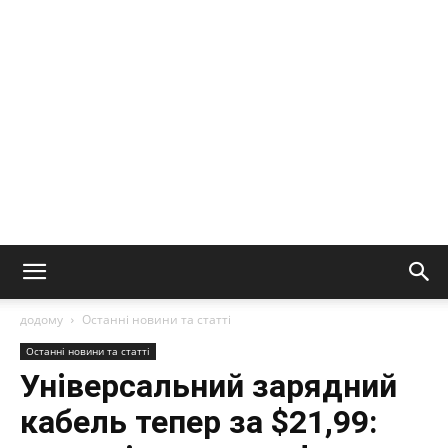
ШІ
та
аналіз
ринкових
додому
Останні новини та статті
Останні новини та статті
трендів
Універсальний зарядний
кабель тепер за $21,99: