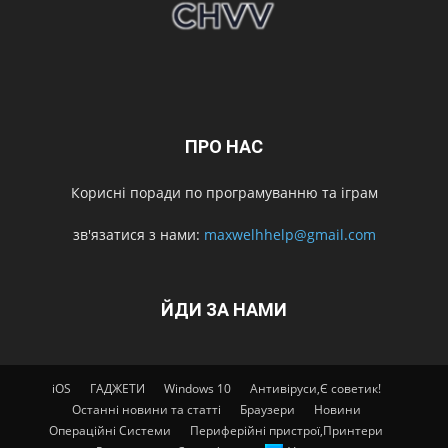
ПРО НАС
Корисні поради по програмуванню та іграм
зв'язатися з нами:
maxwelhhelp@gmail.com
ЙДИ ЗА НАМИ
iOS
ГАДЖЕТИ
Windows 10
Антивіруси,Є советик!
Останні новини та статті
Браузери
Новини
Операційні Системи
Периферійні пристрої,Принтери