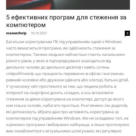
5 ефективних програм для стеження за
компютером
maxwelhelp
-
18.10.2021
0
Багатьом користувачам ПК під управлінням однієї з Windows
часто вимагається програми, які здійснюють стеження за
компютером. Такими людьми найчастіше стають начальники
різного рівня, у яких в підпорядкуванні знаходиться від
декількох чоловік до декількох десятків і навіть сотень
співробітників, що працюють переважно в офісах і магазинах,
ревниві чоловіки або дружини (дівчата або хлопці), батьки дітей.
У сучасному світі простежити за тим, що людина робить в
інтернеті на смартфоні досить складно, а ось встановити
стеження за діями користувача на компютері, доступ до якого
має кілька чоловік, набагато простіше. Розглянемо сім додатків,
які допоможуть зібрати дані про активність користувача за
компютером під управлінням Windows. Ми не складаємо топ, не
оцінюємо програми і вибираємо найкраще, а лише пропонуємо
вам ознайомитися з актуальними шпигунами, які регулярно