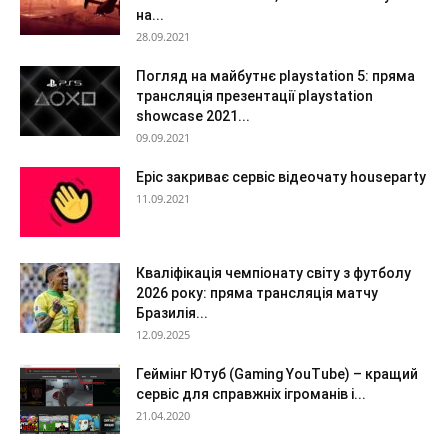
на...
28.09.2021
Погляд на майбутнє playstation 5: пряма
трансляція презентації playstation
showcase 2021...
09.09.2021
Epic закриває сервіс відеочату houseparty
11.09.2021
Кваліфікація чемпіонату світу з футболу
2026 року: пряма трансляція матчу
Бразилія...
12.09.2025
Геймінг Ютуб (Gaming YouTube) – кращий
сервіс для справжніх ігроманів і...
21.04.2020