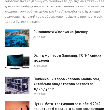
оновлюються і підтримують Windows 10. До відома! Стеження за
діями кого-небудь на компютері є втручанням в особисте життя
людини, тому робити це без крайньої потреби не слід, а якщо і
зважилися на такий крок, обовязково повідомте про нього всіх,
за ким будете стежити.
Як записати Windows на флешку.
04.10.2021
Огляд моніторів Samsung: ТОП-4 свіжих
моделей
20.04.2020
Покінчивши з промисловим майнінгом,
китайська влада готова взятися за
індивідуалів
25.12.2021
Чутки: бета-тестування battlefield 2042
почнеться 6 жовтня, а анонс запланували