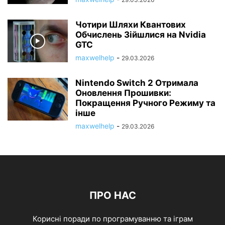
Чотири Шляхи Квантових
Обчислень Зійшлися на Nvidia
GTC
maxwelhelp
-
29.03.2026
Nintendo Switch 2 Отримала
Оновлення Прошивки:
Покращення Ручного Режиму та
інше
maxwelhelp
-
29.03.2026
ПРО НАС
Корисні поради по програмуванню та іграм