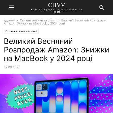
CHVV
Корисні поради по програмуванню та
іграм
додому
Останні новини та статті
Великий Весняний Розпродаж
Amazon: Знижки на MacBook у 2024 році
Останні новини та статті
Великий Весняний
Розпродаж Amazon: Знижки
на MacBook у 2024 році
29.03.2026