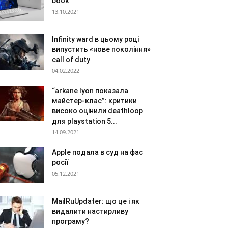
book
13.10.2021
Infinity ward в цьому році
випустить «нове покоління»
call of duty
04.02.2022
“arkane lyon показала
майстер-клас”: критики
високо оцінили deathloop
для playstation 5...
14.09.2021
Apple подала в суд на фас
росії
05.12.2021
MailRuUpdater: що це і як
видалити настирливу
програму?