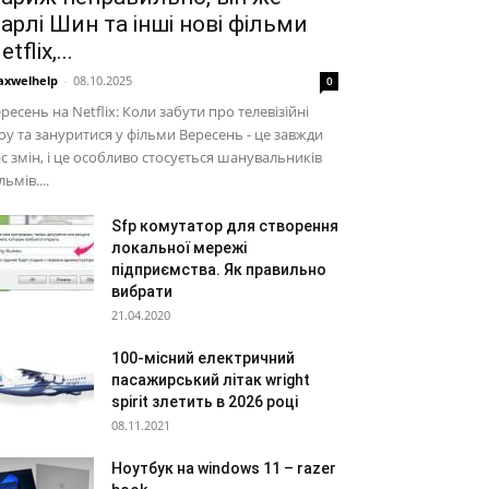
арлі Шин та інші нові фільми
etflix,...
xwelhelp
-
08.10.2025
0
ресень на Netflix: Коли забути про телевізійні
у та зануритися у фільми Вересень - це завжди
с змін, і це особливо стосується шанувальників
льмів....
Sfp комутатор для створення
локальної мережі
підприємства. Як правильно
вибрати
21.04.2020
100-місний електричний
пасажирський літак wright
spirit злетить в 2026 році
08.11.2021
Ноутбук на windows 11 – razer