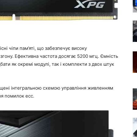
сні чіпи пам’яті, що забезпечує високу
згону. Ефективна частота досягає 5200 мгц. Ємність
бати як окремі модулі, так і комплекти з двох штук
нащені інтегральною схемою управління живленням
ня помилок ecc.