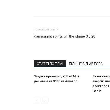
попередня стаття
Kamisama: spirits of the shrine 3.0.20
СТАТТІ ПО ТЕМІ
БІЛЬШЕ ВІД АВТОРА
Чудова пропозиція: iPad Mini
Значна еко
дешевше на $100 на Amazon
енергії: з
електроста
Gen 2