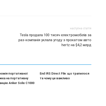
наступна стаття
Tesla продала 100 тисяч електромобілів за
раз-компанія уклала угоду з прокатом авто
hertz на $4,2 млрд
номія портативної
End IRS Direct File: що трапилося
нижка на портативну
та чому це важливо
нцію Anker Solix C1000