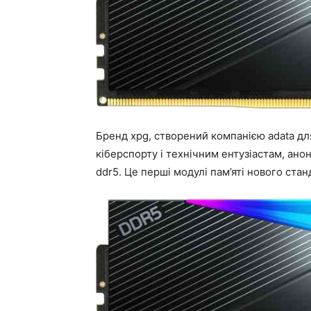
Бренд xpg, створений компанією adata д
кіберспорту і технічним ентузіастам, анон
ddr5. Це перші модулі пам’яті нового ста