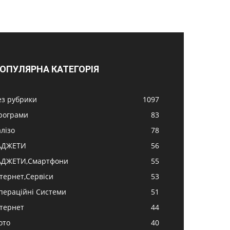
ОПУЛЯРНА КАТЕГОРІЯ
ез рубрики
1097
рограми
83
алізо
78
АДЖЕТИ
56
АДЖЕТИ,Смартфони
55
нтернет,Сервіси
53
пераційні Системи
51
нтернет
44
ото
40