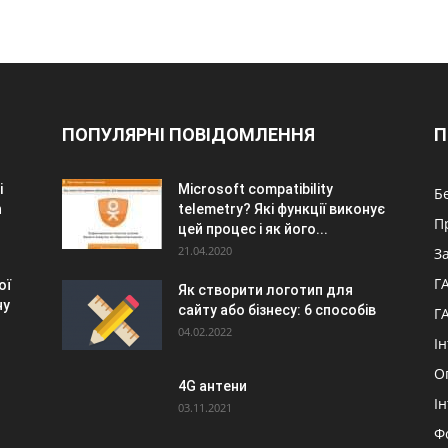
ПОПУЛЯРНІ ПОВІДОМЛЕННЯ
П
i
Microsoft compatibility
Б
n
telemetry? Які функції виконує
П
цей процес і як його...
21.04.2020
З
Г
ої
Як створити логотип для
ну
сайту або бізнесу: 6 способів
Г
04.02.2022
І
О
4G антени
І
03.11.2021
Ф