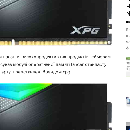
Ч
N
ma
Ве
шо
ча
фі
ля надання високопродуктивних продуктів геймерам,
сував модулі оперативної пам’яті lancer стандарту
ндарту, представлені брендом xpg.