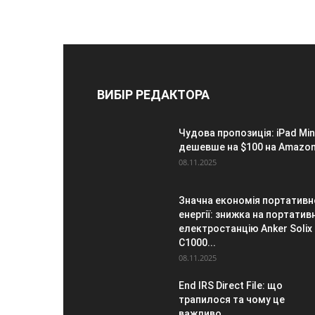
ВИБІР РЕДАКТОРА
Чудова пропозиція: iPad Min
дешевше на $100 на Amazo
08.11.2025
Значна економія портативн
енергії: знижка на портатив
електростанцію Anker Solix
C1000...
08.11.2025
End IRS Direct File: що
трапилося та чому це
важливо