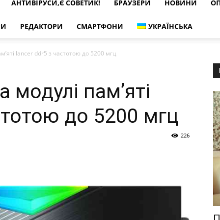
АНТИВІРУСИ,Є СОВЕТИК!
БРАУЗЕРИ
НОВИНИ
ОП
РИ
РЕДАКТОРИ
СМАРТФОНИ
УКРАЇНСЬКА
м’яті lancer ddr5 з частотою до 5200 мгц
 модулі пам’яті
астотою до 5200 мгц
226
П