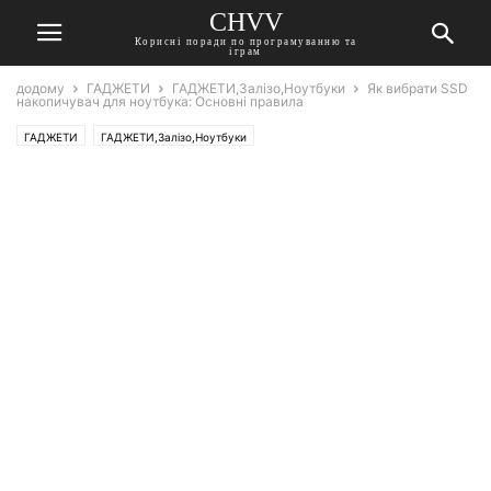
CHVV
Корисні поради по програмуванню та
іграм
додому
ГАДЖЕТИ
ГАДЖЕТИ,Залізо,Ноутбуки
Як вибрати SSD
накопичувач для ноутбука: Основні правила
ГАДЖЕТИ
ГАДЖЕТИ,Залізо,Ноутбуки