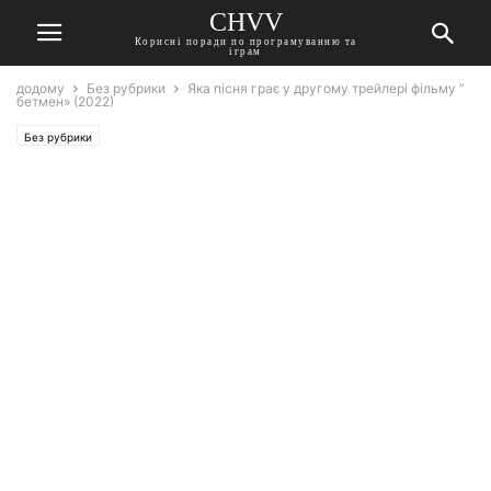
CHVV
Корисні поради по програмуванню та
іграм
додому
Без рубрики
Яка пісня грає у другому трейлері фільму ”
бетмен» (2022)
Без рубрики