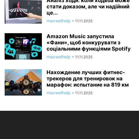
Аналіз ходи: коли ходьба може
стати доказом, але чи надійний
це...
maxwelhelp
-
11.11.2025
Amazon Music запустила
«Фани», щоб конкурувати з
соціальними функціями Spotify
maxwelhelp
-
11.11.2025
Нахождение лучших фитнес-
трекеров для тренировок на
марафон: испытание на 819 км
maxwelhelp
-
11.11.2025