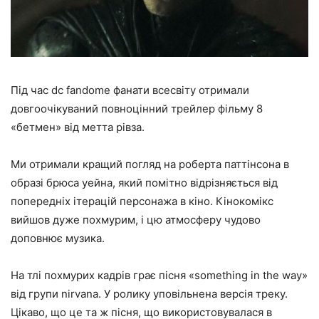
Під час dc fandome фанати всесвіту отримали
довгоочікуваний повноцінний трейлер фільму 8
«бетмен» від метта рівза.
Ми отримали кращий погляд на роберта паттінсона в
образі брюса уейна, який помітно відрізняється від
попередніх ітерацій персонажа в кіно. Кінокомікс
вийшов дуже похмурим, і цю атмосферу чудово
доповнює музика.
На тлі похмурих кадрів грає пісня «something in the way»
від групи nirvana. У ролику уповільнена версія треку.
Цікаво, що це та ж пісня, що використовувалася в