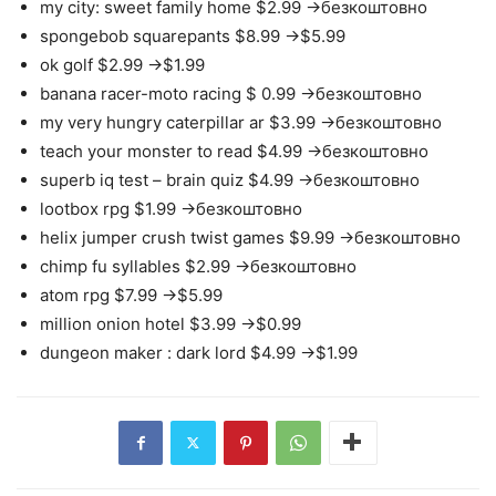
my city: sweet family home $2.99 ->безкоштовно
spongebob squarepants $8.99 ->$5.99
ok golf $2.99 ->$1.99
banana racer-moto racing $ 0.99 ->безкоштовно
my very hungry caterpillar ar $3.99 ->безкоштовно
teach your monster to read $4.99 ->безкоштовно
superb iq test – brain quiz $4.99 ->безкоштовно
lootbox rpg $1.99 ->безкоштовно
helix jumper crush twist games $9.99 ->безкоштовно
chimp fu syllables $2.99 ->безкоштовно
atom rpg $7.99 ->$5.99
million onion hotel $3.99 ->$0.99
dungeon maker : dark lord $4.99 ->$1.99