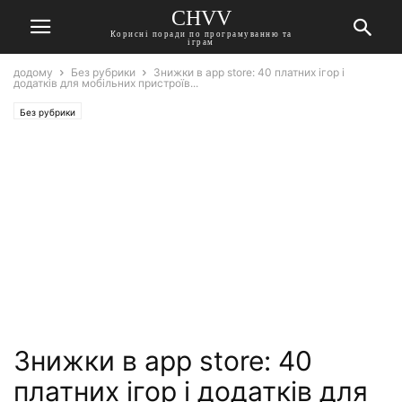
CHVV
Корисні поради по програмуванню та
іграм
додому
Без рубрики
Знижки в app store: 40 платних ігор і
додатків для мобільних пристроїв...
Без рубрики
Знижки в app store: 40
платних ігор і додатків для