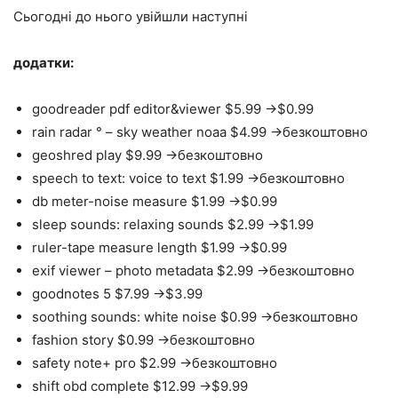
Сьогодні до нього увійшли наступні
додатки:
goodreader pdf editor&viewer $5.99 ->$0.99
rain radar ° – sky weather noaa $4.99 ->безкоштовно
geoshred play $9.99 ->безкоштовно
speech to text: voice to text $1.99 ->безкоштовно
db meter-noise measure $1.99 ->$0.99
sleep sounds: relaxing sounds $2.99 ->$1.99
ruler-tape measure length $1.99 ->$0.99
exif viewer – photo metadata $2.99 ->безкоштовно
goodnotes 5 $7.99 ->$3.99
soothing sounds: white noise $0.99 ->безкоштовно
fashion story $0.99 ->безкоштовно
safety note+ pro $2.99 ->безкоштовно
shift obd complete $12.99 ->$9.99