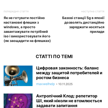
попередня стаття
наступна стаття
Як не готувати постійно
Базові станції 5g в японії
настановні флешки з
дозволять дистанційно
windows, а просто
заряджати носяться
завантажувати потрібний
прилади
iso і використовувати його
(як заощадити на флешках)
СТАТТІ ПО ТЕМІ
Цифровая законность: баланс
между защитой потребителей и
ростом бизнеса
maxwelhelp
-
10.11.2025
Антропічний Клод: репетитор
ШІ, який ніколи не втомлюється
задавати запитання