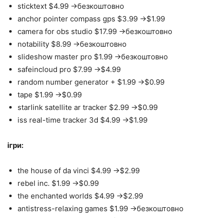
sticktext $4.99 ->безкоштовно
anchor pointer compass gps $3.99 ->$1.99
camera for obs studio $17.99 ->безкоштовно
notability $8.99 ->безкоштовно
slideshow master pro $1.99 ->безкоштовно
safeincloud pro $7.99 ->$4.99
random number generator + $1.99 ->$0.99
tape $1.99 ->$0.99
starlink satellite ar tracker $2.99 ->$0.99
iss real-time tracker 3d $4.99 ->$1.99
ігри:
the house of da vinci $4.99 ->$2.99
rebel inc. $1.99 ->$0.99
the enchanted worlds $4.99 ->$2.99
antistress-relaxing games $1.99 ->безкоштовно